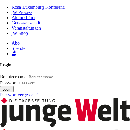
Zum
Rosa-Luxemburg-Konferenz
Inhalt
jW-Prozess
der
Aktionsbüro
Seite
Genossenschaft
Veranstaltungen
jW-Shop
Abo
Spende
Login
Benutzername
Passwort
Login
Passwort vergessen?