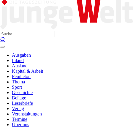
Ausgaben
Inland
Ausland
Kapital & Arbeit
Feuilleton
Thema
Sport
Geschichte
Beilage
Leserbriefe
Verlag
Veranstaltungen
Termine
Über uns