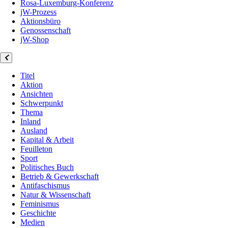
Rosa-Luxemburg-Konferenz
jW-Prozess
Aktionsbüro
Genossenschaft
jW-Shop
Titel
Aktion
Ansichten
Schwerpunkt
Thema
Inland
Ausland
Kapital & Arbeit
Feuilleton
Sport
Politisches Buch
Betrieb & Gewerkschaft
Antifaschismus
Natur & Wissenschaft
Feminismus
Geschichte
Medien