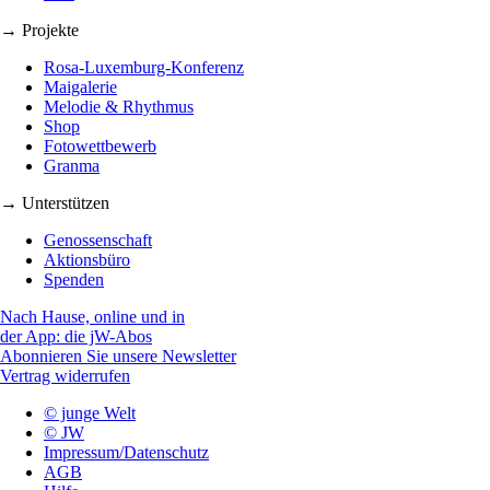
→ Projekte
Rosa-Luxemburg-Konferenz
Maigalerie
Melodie & Rhythmus
Shop
Fotowettbewerb
Granma
→ Unterstützen
Genossenschaft
Aktionsbüro
Spenden
Nach Hause, online und in
der App: die jW-Abos
Abonnieren Sie unsere Newsletter
Vertrag widerrufen
© junge Welt
© JW
Impressum/Datenschutz
AGB