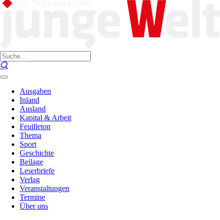
Ausgaben
Inland
Ausland
Kapital & Arbeit
Feuilleton
Thema
Sport
Geschichte
Beilage
Leserbriefe
Verlag
Veranstaltungen
Termine
Über uns