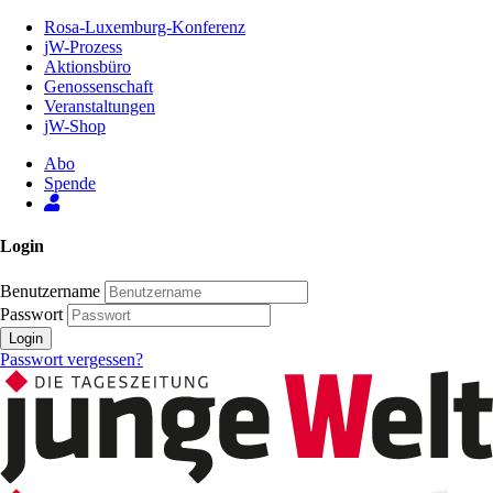
Zum
Rosa-Luxemburg-Konferenz
Inhalt
jW-Prozess
der
Aktionsbüro
Seite
Genossenschaft
Veranstaltungen
jW-Shop
Abo
Spende
Login
Benutzername
Passwort
Login
Passwort vergessen?