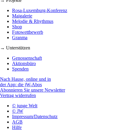
→ Projekte
Rosa-Luxemburg-Konferenz
Maigalerie
Melodie & Rhythmus
Shop
Fotowettbewerb
Granma
→ Unterstützen
Genossenschaft
Aktionsbüro
Spenden
Nach Hause, online und in
der App: die jW-Abos
Abonnieren Sie unsere Newsletter
Vertrag widerrufen
© junge Welt
© JW
Impressum/Datenschutz
AGB
Hilfe