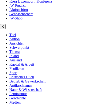
Rosa-Luxemburg-Konferenz
jW-Prozess
Aktionsbüro
Genossenschaft
jW-Shop
Titel
Aktion
Ansichten
Schwerpunkt
Thema
Inland
Ausland
Kapital & Arbeit
Feuilleton
Sport
Politisches Buch
Betrieb & Gewerkschaft
Antifaschismus
Natur & Wissenschaft
Feminismus
Geschichte
Medien