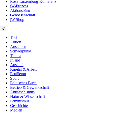
Rosa-Luxemburg-Konferenz
jW-Prozess
Aktionsbüro
Genossenschaft
jW-Shop
Titel
Aktion
Ansichten
Schwerpunkt
Thema
Inland
Ausland
Kapital & Arbeit
Feuilleton
Sport
Politisches Buch
Betrieb & Gewerkschaft
Antifaschismus
Natur & Wissenschaft
Feminismus
Geschichte
Medien