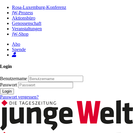
Zum
Rosa-Luxemburg-Konferenz
Inhalt
jW-Prozess
der
Aktionsbüro
Seite
Genossenschaft
Veranstaltungen
jW-Shop
Abo
Spende
Login
Benutzername
Passwort
Login
Passwort vergessen?