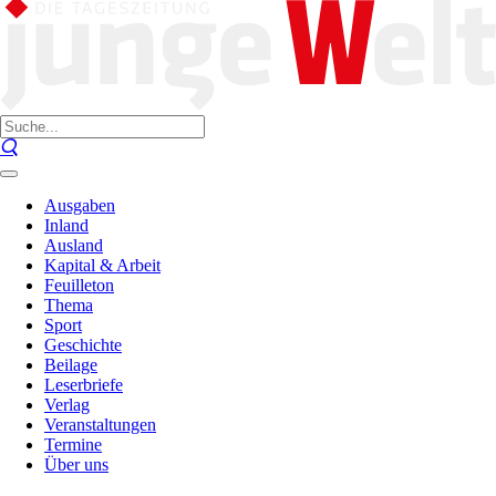
Ausgaben
Inland
Ausland
Kapital & Arbeit
Feuilleton
Thema
Sport
Geschichte
Beilage
Leserbriefe
Verlag
Veranstaltungen
Termine
Über uns