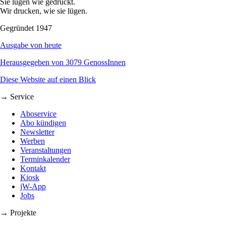
Sie lügen wie gedruckt.
Wir drucken, wie sie lügen.
Gegründet 1947
Ausgabe von heute
Herausgegeben von 3079 GenossInnen
Diese Website auf einen Blick
→ Service
Aboservice
Abo kündigen
Newsletter
Werben
Veranstaltungen
Terminkalender
Kontakt
Kiosk
jW-App
Jobs
→ Projekte