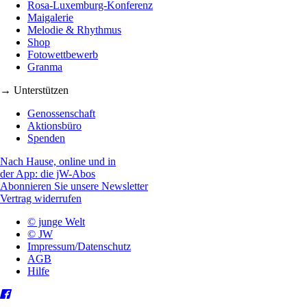
Rosa-Luxemburg-Konferenz
Maigalerie
Melodie & Rhythmus
Shop
Fotowettbewerb
Granma
→ Unterstützen
Genossenschaft
Aktionsbüro
Spenden
Nach Hause, online und in
der App: die jW-Abos
Abonnieren Sie unsere Newsletter
Vertrag widerrufen
© junge Welt
© JW
Impressum/Datenschutz
AGB
Hilfe