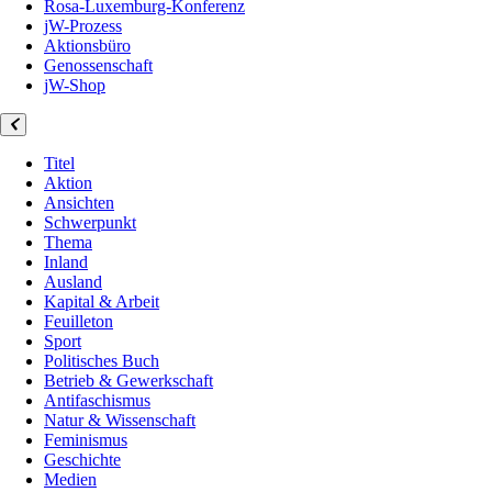
Rosa-Luxemburg-Konferenz
jW-Prozess
Aktionsbüro
Genossenschaft
jW-Shop
Titel
Aktion
Ansichten
Schwerpunkt
Thema
Inland
Ausland
Kapital & Arbeit
Feuilleton
Sport
Politisches Buch
Betrieb & Gewerkschaft
Antifaschismus
Natur & Wissenschaft
Feminismus
Geschichte
Medien