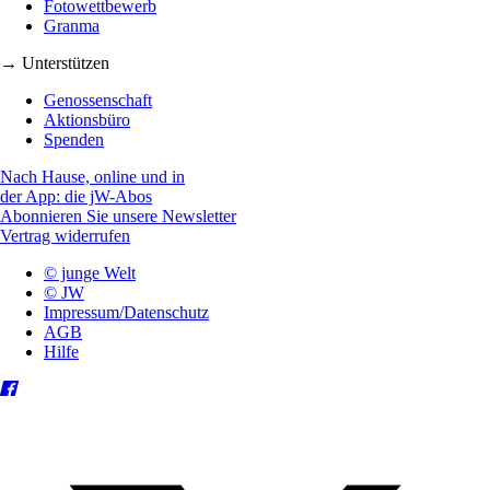
Fotowettbewerb
Granma
→ Unterstützen
Genossenschaft
Aktionsbüro
Spenden
Nach Hause, online und in
der App: die jW-Abos
Abonnieren Sie unsere Newsletter
Vertrag widerrufen
© junge Welt
© JW
Impressum/Datenschutz
AGB
Hilfe