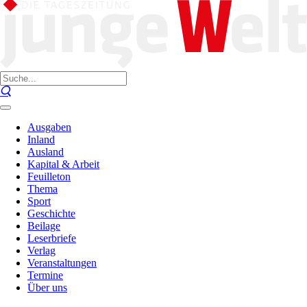
Ausgaben
Inland
Ausland
Kapital & Arbeit
Feuilleton
Thema
Sport
Geschichte
Beilage
Leserbriefe
Verlag
Veranstaltungen
Termine
Über uns