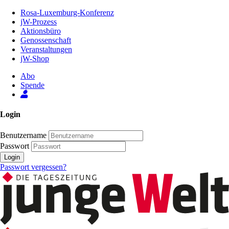
Zum
Rosa-Luxemburg-Konferenz
Inhalt
jW-Prozess
der
Aktionsbüro
Seite
Genossenschaft
Veranstaltungen
jW-Shop
Abo
Spende
Login
Benutzername
Passwort
Login
Passwort vergessen?