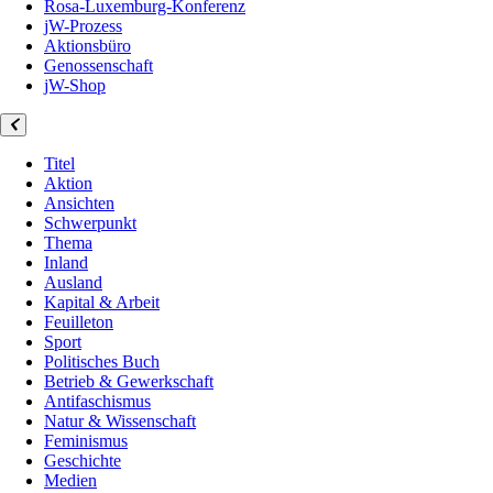
Rosa-Luxemburg-Konferenz
jW-Prozess
Aktionsbüro
Genossenschaft
jW-Shop
Titel
Aktion
Ansichten
Schwerpunkt
Thema
Inland
Ausland
Kapital & Arbeit
Feuilleton
Sport
Politisches Buch
Betrieb & Gewerkschaft
Antifaschismus
Natur & Wissenschaft
Feminismus
Geschichte
Medien