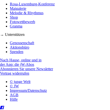
Rosa-Luxemburg-Konferenz
Maigalerie
Melodie & Rhythmus
Shop
Fotowettbewerb
Granma
→ Unterstützen
Genossenschaft
Aktionsbüro
Spenden
Nach Hause, online und in
der App: die jW-Abos
Abonnieren Sie unsere Newsletter
Vertrag widerrufen
© junge Welt
© JW
Impressum/Datenschutz
AGB
Hilfe