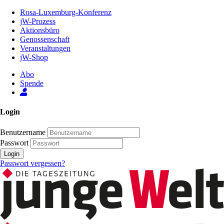
Zum
Rosa-Luxemburg-Konferenz
Inhalt
jW-Prozess
der
Aktionsbüro
Seite
Genossenschaft
Veranstaltungen
jW-Shop
Abo
Spende
Login
Benutzername
Passwort
Login
Passwort vergessen?