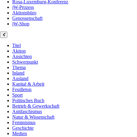
Rosa-Luxemburg-Konferenz
jW-Prozess
Aktionsbüro
Genossenschaft
jW-Shop
Titel
Aktion
Ansichten
Schwerpunkt
Thema
Inland
Ausland
Kapital & Arbeit
Feuilleton
Sport
Politisches Buch
Betrieb & Gewerkschaft
Antifaschismus
Natur & Wissenschaft
Feminismus
Geschichte
Medien