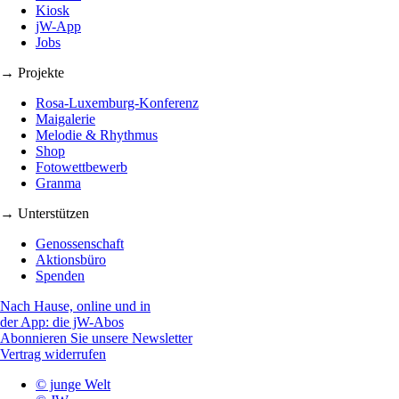
Kiosk
jW-App
Jobs
→ Projekte
Rosa-Luxemburg-Konferenz
Maigalerie
Melodie & Rhythmus
Shop
Fotowettbewerb
Granma
→ Unterstützen
Genossenschaft
Aktionsbüro
Spenden
Nach Hause, online und in
der App: die jW-Abos
Abonnieren Sie unsere Newsletter
Vertrag widerrufen
© junge Welt