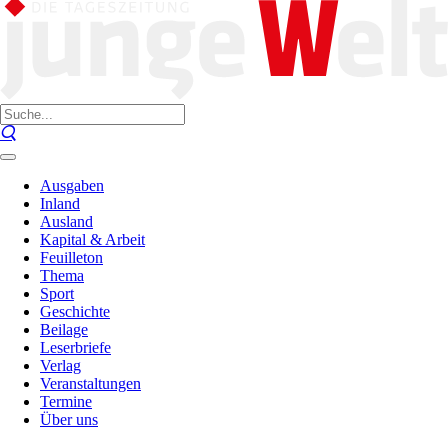
Ausgaben
Inland
Ausland
Kapital & Arbeit
Feuilleton
Thema
Sport
Geschichte
Beilage
Leserbriefe
Verlag
Veranstaltungen
Termine
Über uns