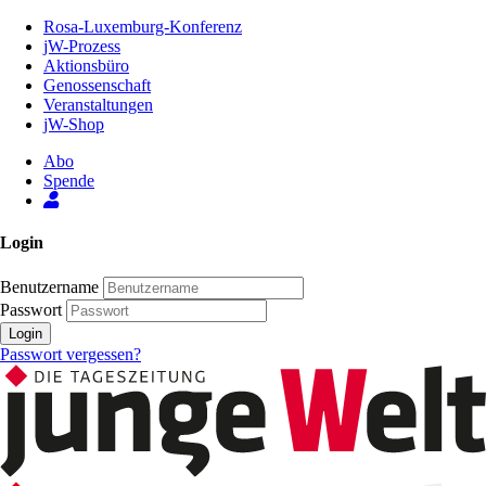
Zum
Rosa-Luxemburg-Konferenz
Inhalt
jW-Prozess
der
Aktionsbüro
Seite
Genossenschaft
Veranstaltungen
jW-Shop
Abo
Spende
Login
Benutzername
Passwort
Login
Passwort vergessen?