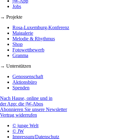
jW-App
Jobs
→ Projekte
Rosa-Luxemburg-Konferenz
Maigalerie
Melodie & Rhythmus
Shop
Fotowettbewerb
Granma
→ Unterstützen
Genossenschaft
Aktionsbüro
Spenden
Nach Hause, online und in
der App: die jW-Abos
Abonnieren Sie unsere Newsletter
Vertrag widerrufen
© junge Welt
© JW
Impressum/Datenschutz