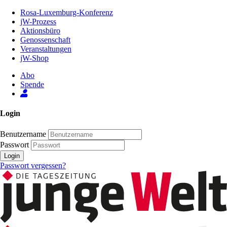
Zum
Rosa-Luxemburg-Konferenz
Inhalt
jW-Prozess
der
Aktionsbüro
Seite
Genossenschaft
Veranstaltungen
jW-Shop
Abo
Spende
Login
Benutzername
Passwort
Login
Passwort vergessen?