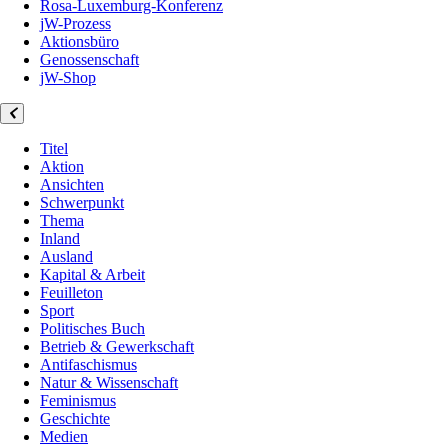
Rosa-Luxemburg-Konferenz
jW-Prozess
Aktionsbüro
Genossenschaft
jW-Shop
Titel
Aktion
Ansichten
Schwerpunkt
Thema
Inland
Ausland
Kapital & Arbeit
Feuilleton
Sport
Politisches Buch
Betrieb & Gewerkschaft
Antifaschismus
Natur & Wissenschaft
Feminismus
Geschichte
Medien