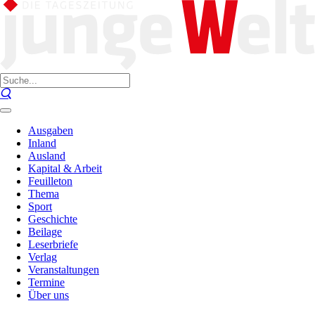
Ausgaben
Inland
Ausland
Kapital & Arbeit
Feuilleton
Thema
Sport
Geschichte
Beilage
Leserbriefe
Verlag
Veranstaltungen
Termine
Über uns