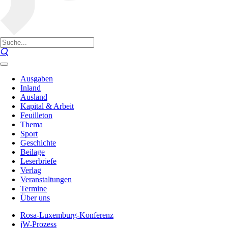
Ausgaben
Inland
Ausland
Kapital & Arbeit
Feuilleton
Thema
Sport
Geschichte
Beilage
Leserbriefe
Verlag
Veranstaltungen
Termine
Über uns
Rosa-Luxemburg-Konferenz
jW-Prozess