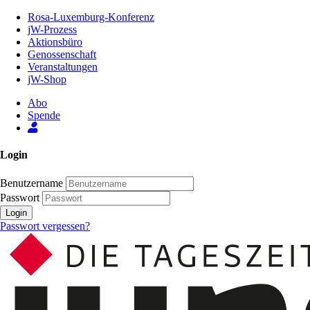
Zum
Rosa-Luxemburg-Konferenz
Inhalt
jW-Prozess
der
Aktionsbüro
Seite
Genossenschaft
Veranstaltungen
jW-Shop
Abo
Spende
Login
Benutzername
Passwort
Login
Passwort vergessen?