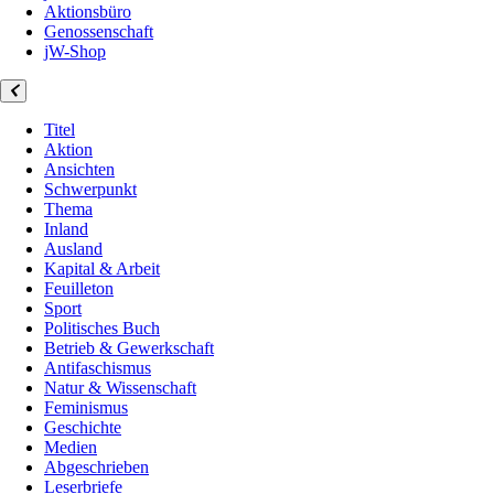
Aktionsbüro
Genossenschaft
jW-Shop
Titel
Aktion
Ansichten
Schwerpunkt
Thema
Inland
Ausland
Kapital & Arbeit
Feuilleton
Sport
Politisches Buch
Betrieb & Gewerkschaft
Antifaschismus
Natur & Wissenschaft
Feminismus
Geschichte
Medien
Abgeschrieben
Leserbriefe