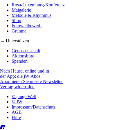
Rosa-Luxemburg-Konferenz
Maigalerie
Melodie & Rhythmus
Shop
Fotowettbewerb
Granma
→ Unterstützen
Genossenschaft
Aktionsbüro
Spenden
Nach Hause, online und in
der App: die jW-Abos
Abonnieren Sie unsere Newsletter
Vertrag widerrufen
© junge Welt
© JW
Impressum/Datenschutz
AGB
Hilfe