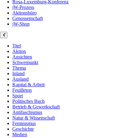
Rosa-Luxemburg-Konferenz
jW-Prozess
Aktionsbüro
Genossenschaft
jW-Shop
Titel
Aktion
Ansichten
Schwerpunkt
Thema
Inland
Ausland
Kapital & Arbeit
Feuilleton
Sport
Politisches Buch
Betrieb & Gewerkschaft
Antifaschismus
Natur & Wissenschaft
Feminismus
Geschichte
Medien