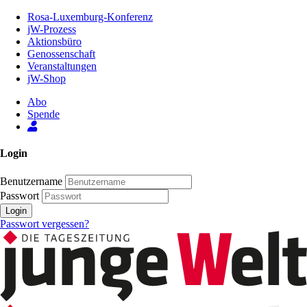
Zum
Rosa-Luxemburg-Konferenz
Inhalt
jW-Prozess
der
Aktionsbüro
Seite
Genossenschaft
Veranstaltungen
jW-Shop
Abo
Spende
Login
Benutzername
Passwort
Login
Passwort vergessen?