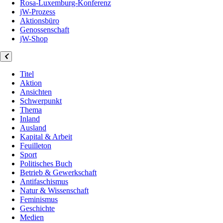
Rosa-Luxemburg-Konferenz
jW-Prozess
Aktionsbüro
Genossenschaft
jW-Shop
Titel
Aktion
Ansichten
Schwerpunkt
Thema
Inland
Ausland
Kapital & Arbeit
Feuilleton
Sport
Politisches Buch
Betrieb & Gewerkschaft
Antifaschismus
Natur & Wissenschaft
Feminismus
Geschichte
Medien