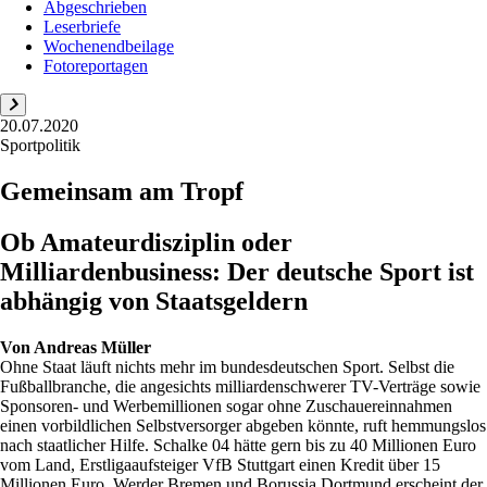
Abgeschrieben
Leserbriefe
Wochenendbeilage
Fotoreportagen
20.07.2020
Sportpolitik
Gemeinsam am Tropf
Ob Amateurdisziplin oder
Milliardenbusiness: Der deutsche Sport ist
abhängig von Staatsgeldern
Von
Andreas Müller
Ohne Staat läuft nichts mehr im bundesdeutschen Sport. Selbst die
Fußballbranche, die angesichts milliardenschwerer TV-Verträge sowie
Sponsoren- und Werbemillionen sogar ohne Zuschauereinnahmen
einen vorbildlichen Selbstversorger abgeben könnte, ruft hemmungslos
nach staatlicher Hilfe. Schalke 04 hätte gern bis zu 40 Millionen Euro
vom Land, Erstligaaufsteiger VfB Stuttgart einen Kredit über 15
Millionen Euro. Werder Bremen und Borussia Dortmund erscheint der