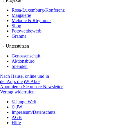
→ Projekte
Rosa-Luxemburg-Konferenz
Maigalerie
Melodie & Rhythmus
Shop
Fotowettbewerb
Granma
→ Unterstützen
Genossenschaft
Aktionsbüro
Spenden
Nach Hause, online und in
der App: die jW-Abos
Abonnieren Sie unsere Newsletter
Vertrag widerrufen
© junge Welt
© JW
Impressum/Datenschutz
AGB
Hilfe