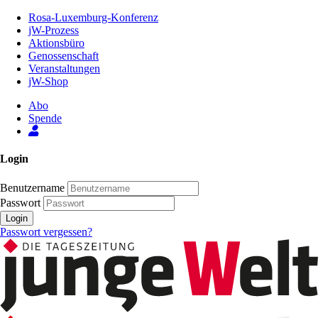
Zum
Rosa-Luxemburg-Konferenz
Inhalt
jW-Prozess
der
Aktionsbüro
Seite
Genossenschaft
Veranstaltungen
jW-Shop
Abo
Spende
Login
Benutzername
Passwort
Login
Passwort vergessen?