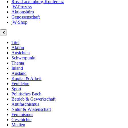
Rosa-Luxemburg-Konferenz
jW-Prozess
Aktionsbüro
Genossenschaft
jW-Shop
Titel
Aktion
Ansichten
Schwerpunkt
Thema
Inland
Ausland
Kapital & Arbeit
Feuilleton
Sport
Politisches Buch
Betrieb & Gewerkschaft
Antifaschismus
Natur & Wissenschaft
Feminismus
Geschichte
Medien