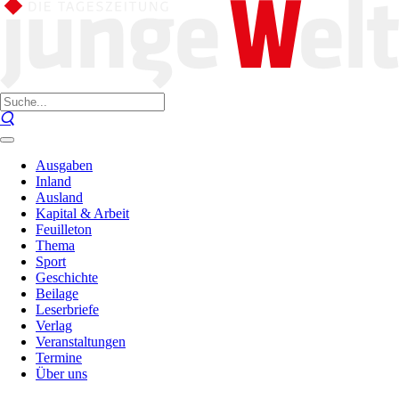
Ausgaben
Inland
Ausland
Kapital & Arbeit
Feuilleton
Thema
Sport
Geschichte
Beilage
Leserbriefe
Verlag
Veranstaltungen
Termine
Über uns