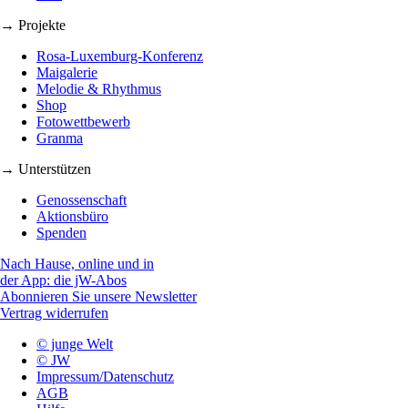
→ Projekte
Rosa-Luxemburg-Konferenz
Maigalerie
Melodie & Rhythmus
Shop
Fotowettbewerb
Granma
→ Unterstützen
Genossenschaft
Aktionsbüro
Spenden
Nach Hause, online und in
der App: die jW-Abos
Abonnieren Sie unsere Newsletter
Vertrag widerrufen
© junge Welt
© JW
Impressum/Datenschutz
AGB