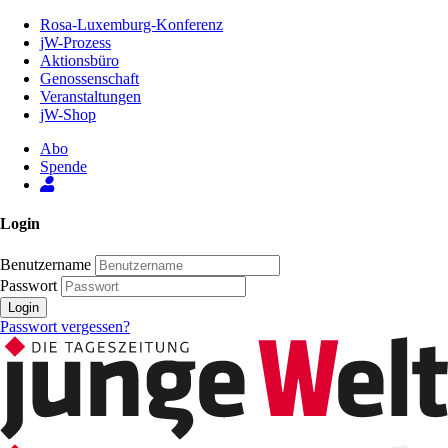
Zum
Rosa-Luxemburg-Konferenz
Inhalt
jW-Prozess
der
Aktionsbüro
Seite
Genossenschaft
Veranstaltungen
jW-Shop
Abo
Spende
Login
Benutzername
Passwort
Login
Passwort vergessen?