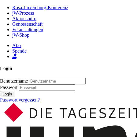
Zum
Rosa-Luxemburg-Konferenz
Inhalt
jW-Prozess
der
Aktionsbüro
Seite
Genossenschaft
Veranstaltungen
jW-Shop
Abo
Spende
Login
Benutzername
Passwort
Login
Passwort vergessen?