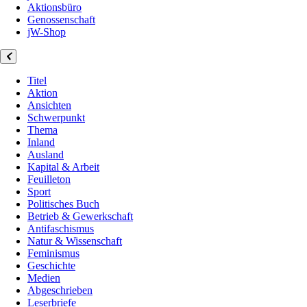
Aktionsbüro
Genossenschaft
jW-Shop
Titel
Aktion
Ansichten
Schwerpunkt
Thema
Inland
Ausland
Kapital & Arbeit
Feuilleton
Sport
Politisches Buch
Betrieb & Gewerkschaft
Antifaschismus
Natur & Wissenschaft
Feminismus
Geschichte
Medien
Abgeschrieben
Leserbriefe