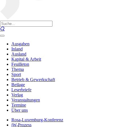
Ausgaben
Inland
Ausland
Kapital & Arbeit
Feuilleton
Thema
Sport
Betrieb & Gewerkschaft
Beilage
Leserbriefe
Verlag
Veranstaltungen
Termine
Über uns
Rosa-Luxemburg-Konferenz
jW-Prozess