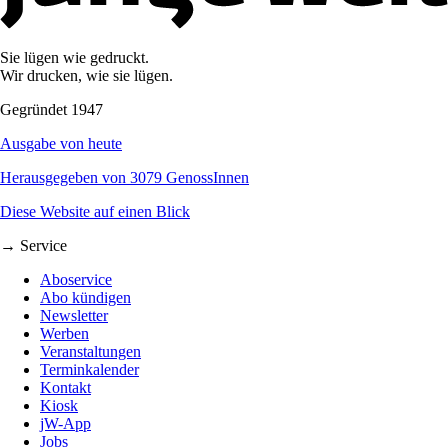
Sie lügen wie gedruckt.
Wir drucken, wie sie lügen.
Gegründet 1947
Ausgabe von heute
Herausgegeben von 3079 GenossInnen
Diese Website auf einen Blick
→ Service
Aboservice
Abo kündigen
Newsletter
Werben
Veranstaltungen
Terminkalender
Kontakt
Kiosk
jW-App
Jobs