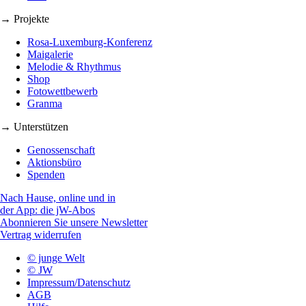
→ Projekte
Rosa-Luxemburg-Konferenz
Maigalerie
Melodie & Rhythmus
Shop
Fotowettbewerb
Granma
→ Unterstützen
Genossenschaft
Aktionsbüro
Spenden
Nach Hause, online und in
der App: die jW-Abos
Abonnieren Sie unsere Newsletter
Vertrag widerrufen
© junge Welt
© JW
Impressum/Datenschutz
AGB