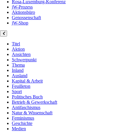
Rosa-Luxemburg-Konferenz
jW-Prozess
Aktionsbüro
Genossenschaft
jW-Shop
Titel
Aktion
Ansichten
Schwerpunkt
Thema
Inland
Ausland
Kapital & Arbeit
Feuilleton
Sport
Politisches Buch
Betrieb & Gewerkschaft
Antifaschismus
Natur & Wissenschaft
Feminismus
Geschichte
Medien