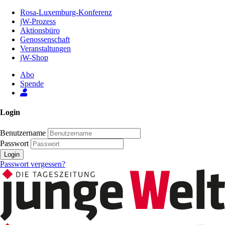
Zum
Rosa-Luxemburg-Konferenz
Inhalt
jW-Prozess
der
Aktionsbüro
Seite
Genossenschaft
Veranstaltungen
jW-Shop
Abo
Spende
Login
Benutzername
Passwort
Login
Passwort vergessen?