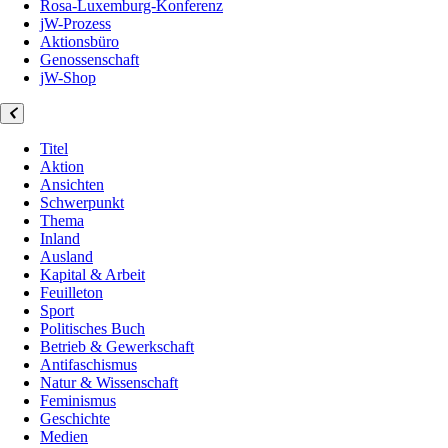
Rosa-Luxemburg-Konferenz
jW-Prozess
Aktionsbüro
Genossenschaft
jW-Shop
Titel
Aktion
Ansichten
Schwerpunkt
Thema
Inland
Ausland
Kapital & Arbeit
Feuilleton
Sport
Politisches Buch
Betrieb & Gewerkschaft
Antifaschismus
Natur & Wissenschaft
Feminismus
Geschichte
Medien