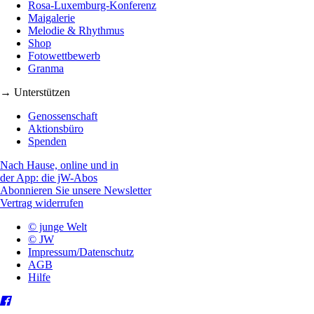
Rosa-Luxemburg-Konferenz
Maigalerie
Melodie & Rhythmus
Shop
Fotowettbewerb
Granma
→ Unterstützen
Genossenschaft
Aktionsbüro
Spenden
Nach Hause, online und in
der App: die jW-Abos
Abonnieren Sie unsere Newsletter
Vertrag widerrufen
© junge Welt
© JW
Impressum/Datenschutz
AGB
Hilfe