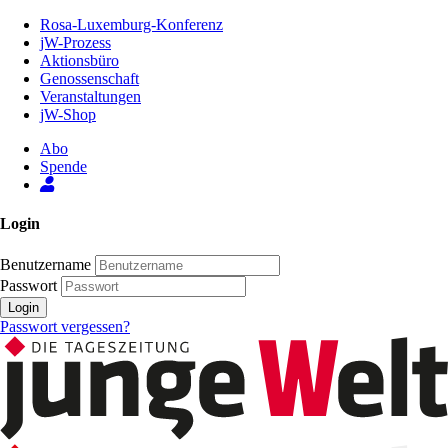
Zum
Rosa-Luxemburg-Konferenz
Inhalt
jW-Prozess
der
Aktionsbüro
Seite
Genossenschaft
Veranstaltungen
jW-Shop
Abo
Spende
Login
Benutzername
Passwort
Login
Passwort vergessen?