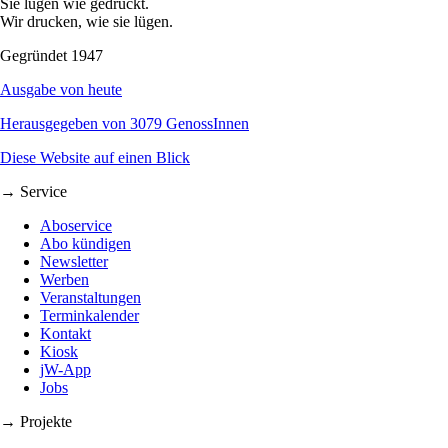
Sie lügen wie gedruckt.
Wir drucken, wie sie lügen.
Gegründet 1947
Ausgabe von heute
Herausgegeben von 3079 GenossInnen
Diese Website auf einen Blick
→ Service
Aboservice
Abo kündigen
Newsletter
Werben
Veranstaltungen
Terminkalender
Kontakt
Kiosk
jW-App
Jobs
→ Projekte