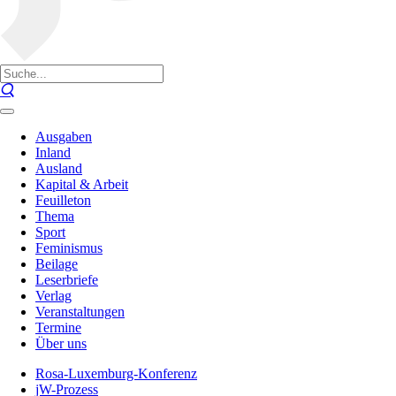
Ausgaben
Inland
Ausland
Kapital & Arbeit
Feuilleton
Thema
Sport
Feminismus
Beilage
Leserbriefe
Verlag
Veranstaltungen
Termine
Über uns
Rosa-Luxemburg-Konferenz
jW-Prozess