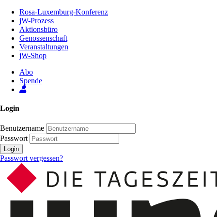
Zum
Rosa-Luxemburg-Konferenz
Inhalt
jW-Prozess
der
Aktionsbüro
Seite
Genossenschaft
Veranstaltungen
jW-Shop
Abo
Spende
Login
Benutzername
Passwort
Login
Passwort vergessen?