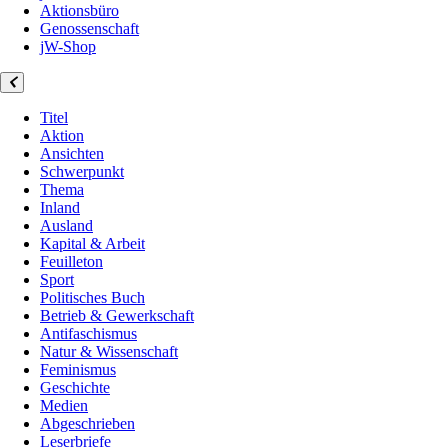
Aktionsbüro
Genossenschaft
jW-Shop
Titel
Aktion
Ansichten
Schwerpunkt
Thema
Inland
Ausland
Kapital & Arbeit
Feuilleton
Sport
Politisches Buch
Betrieb & Gewerkschaft
Antifaschismus
Natur & Wissenschaft
Feminismus
Geschichte
Medien
Abgeschrieben
Leserbriefe