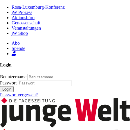
Zum
Rosa-Luxemburg-Konferenz
Inhalt
jW-Prozess
der
Aktionsbüro
Seite
Genossenschaft
Veranstaltungen
jW-Shop
Abo
Spende
Login
Benutzername
Passwort
Login
Passwort vergessen?