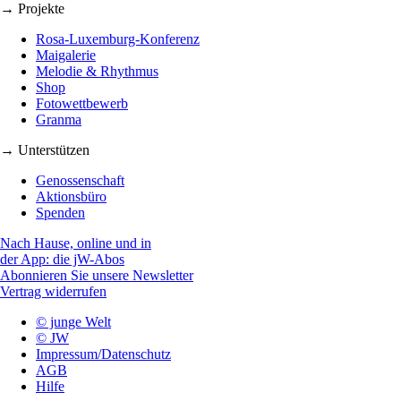
→ Projekte
Rosa-Luxemburg-Konferenz
Maigalerie
Melodie & Rhythmus
Shop
Fotowettbewerb
Granma
→ Unterstützen
Genossenschaft
Aktionsbüro
Spenden
Nach Hause, online und in
der App: die jW-Abos
Abonnieren Sie unsere Newsletter
Vertrag widerrufen
© junge Welt
© JW
Impressum/Datenschutz
AGB
Hilfe