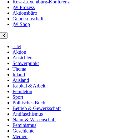
Rosa-Luxemburg-Konferenz
jW-Prozess
Aktionsbüro
Genossenschaft
jW-Shop
Titel
Aktion
Ansichten
Schwerpunkt
Thema
Inland
Ausland
Kapital & Arbeit
Feuilleton
Sport
Politisches Buch
Betrieb & Gewerkschaft
Antifaschismus
Natur & Wissenschaft
Feminismus
Geschichte
Medien