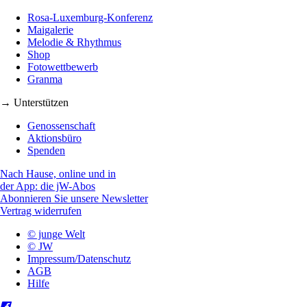
Rosa-Luxemburg-Konferenz
Maigalerie
Melodie & Rhythmus
Shop
Fotowettbewerb
Granma
→ Unterstützen
Genossenschaft
Aktionsbüro
Spenden
Nach Hause, online und in
der App: die jW-Abos
Abonnieren Sie unsere Newsletter
Vertrag widerrufen
© junge Welt
© JW
Impressum/Datenschutz
AGB
Hilfe