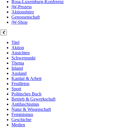
Rosa-Luxemburg-Konferenz
jW-Prozess
Aktionsbüro
Genossenschaft
jW-Shop
Titel
Aktion
Ansichten
Schwerpunkt
Thema
Inland
Ausland
Kapital & Arbeit
Feuilleton
Sport
Politisches Buch
Betrieb & Gewerkschaft
Antifaschismus
Natur & Wissenschaft
Feminismus
Geschichte
Medien