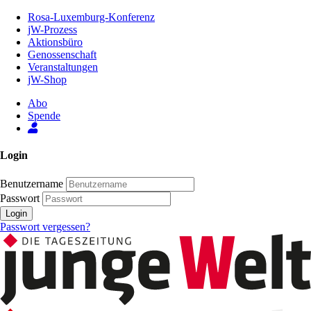
Zum
Rosa-Luxemburg-Konferenz
Inhalt
jW-Prozess
der
Aktionsbüro
Seite
Genossenschaft
Veranstaltungen
jW-Shop
Abo
Spende
Login
Benutzername
Passwort
Login
Passwort vergessen?