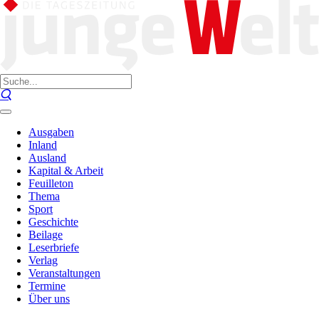
Ausgaben
Inland
Ausland
Kapital & Arbeit
Feuilleton
Thema
Sport
Geschichte
Beilage
Leserbriefe
Verlag
Veranstaltungen
Termine
Über uns