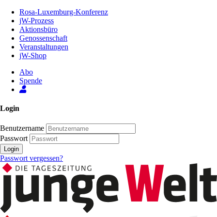
Zum
Rosa-Luxemburg-Konferenz
Inhalt
jW-Prozess
der
Aktionsbüro
Seite
Genossenschaft
Veranstaltungen
jW-Shop
Abo
Spende
Login
Benutzername
Passwort
Login
Passwort vergessen?