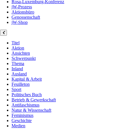
Rosa-Luxemburg-Konferenz
jW-Prozess
Aktionsbüro
Genossenschaft
jW-Shop
Titel
Aktion
Ansichten
Schwerpunkt
Thema
Inland
Ausland
Kapital & Arbeit
Feuilleton
Sport
Politisches Buch
Betrieb & Gewerkschaft
Antifaschismus
Natur & Wissenschaft
Feminismus
Geschichte
Medien