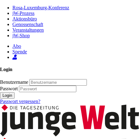
Zum
Rosa-Luxemburg-Konferenz
Inhalt
jW-Prozess
der
Aktionsbüro
Seite
Genossenschaft
Veranstaltungen
jW-Shop
Abo
Spende
Login
Benutzername
Passwort
Login
Passwort vergessen?