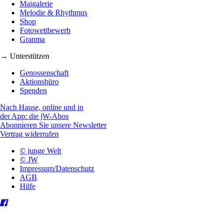
Maigalerie
Melodie & Rhythmus
Shop
Fotowettbewerb
Granma
→ Unterstützen
Genossenschaft
Aktionsbüro
Spenden
Nach Hause, online und in
der App: die jW-Abos
Abonnieren Sie unsere Newsletter
Vertrag widerrufen
© junge Welt
© JW
Impressum/Datenschutz
AGB
Hilfe