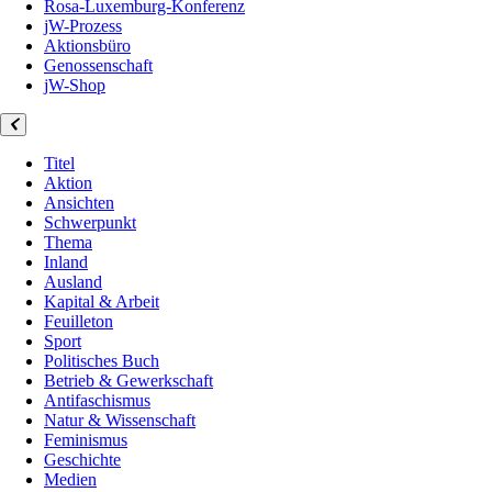
Rosa-Luxemburg-Konferenz
jW-Prozess
Aktionsbüro
Genossenschaft
jW-Shop
Titel
Aktion
Ansichten
Schwerpunkt
Thema
Inland
Ausland
Kapital & Arbeit
Feuilleton
Sport
Politisches Buch
Betrieb & Gewerkschaft
Antifaschismus
Natur & Wissenschaft
Feminismus
Geschichte
Medien