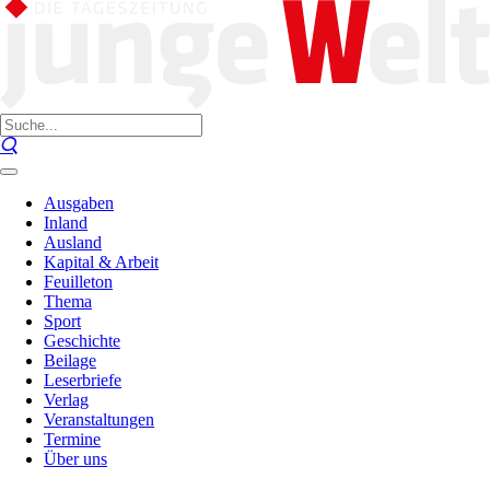
Ausgaben
Inland
Ausland
Kapital & Arbeit
Feuilleton
Thema
Sport
Geschichte
Beilage
Leserbriefe
Verlag
Veranstaltungen
Termine
Über uns