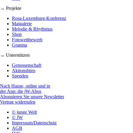
→ Projekte
Rosa-Luxemburg-Konferenz
Maigalerie
Melodie & Rhythmus
Shop
Fotowettbewerb
Granma
→ Unterstützen
Genossenschaft
Aktionsbüro
Spenden
Nach Hause, online und in
der App: die jW-Abos
Abonnieren Sie unsere Newsletter
Vertrag widerrufen
© junge Welt
© JW
Impressum/Datenschutz
AGB