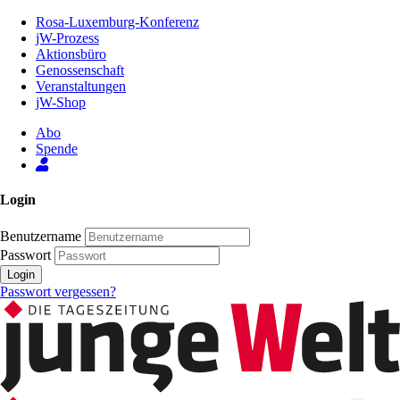
Zum
Rosa-Luxemburg-Konferenz
Inhalt
jW-Prozess
der
Aktionsbüro
Seite
Genossenschaft
Veranstaltungen
jW-Shop
Abo
Spende
Login
Benutzername
Passwort
Login
Passwort vergessen?