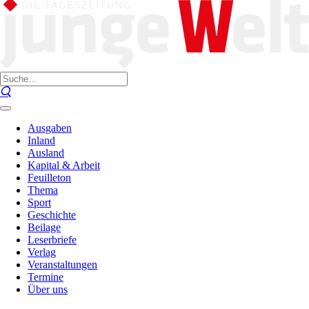
Ausgaben
Inland
Ausland
Kapital & Arbeit
Feuilleton
Thema
Sport
Geschichte
Beilage
Leserbriefe
Verlag
Veranstaltungen
Termine
Über uns