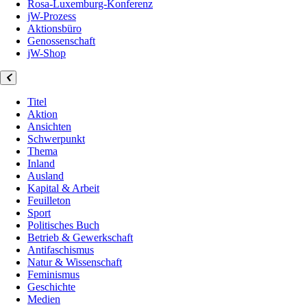
Rosa-Luxemburg-Konferenz
jW-Prozess
Aktionsbüro
Genossenschaft
jW-Shop
Titel
Aktion
Ansichten
Schwerpunkt
Thema
Inland
Ausland
Kapital & Arbeit
Feuilleton
Sport
Politisches Buch
Betrieb & Gewerkschaft
Antifaschismus
Natur & Wissenschaft
Feminismus
Geschichte
Medien