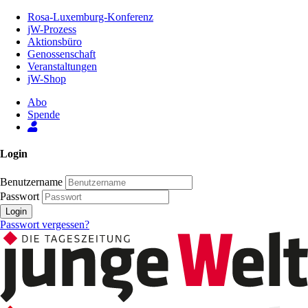
Zum
Rosa-Luxemburg-Konferenz
Inhalt
jW-Prozess
der
Aktionsbüro
Seite
Genossenschaft
Veranstaltungen
jW-Shop
Abo
Spende
Login
Benutzername
Passwort
Login
Passwort vergessen?