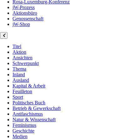
Rosa-Luxemburg-Konferenz
jW-Prozess
Aktionsbüro
Genossenschaft
jW-Shop
Titel
Aktion
Ansichten
Schwerpunkt
Thema
Inland
Ausland
Kapital & Arbeit
Feuilleton
Sport
Politisches Buch
Betrieb & Gewerkschaft
Antifaschismus
Natur & Wissenschaft
Feminismus
Geschichte
Medien