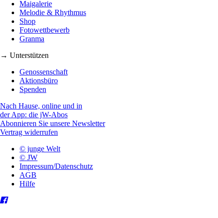
Maigalerie
Melodie & Rhythmus
Shop
Fotowettbewerb
Granma
→ Unterstützen
Genossenschaft
Aktionsbüro
Spenden
Nach Hause, online und in
der App: die jW-Abos
Abonnieren Sie unsere Newsletter
Vertrag widerrufen
© junge Welt
© JW
Impressum/Datenschutz
AGB
Hilfe