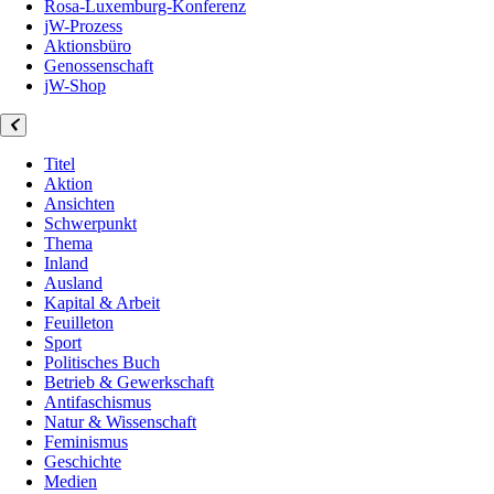
Rosa-Luxemburg-Konferenz
jW-Prozess
Aktionsbüro
Genossenschaft
jW-Shop
Titel
Aktion
Ansichten
Schwerpunkt
Thema
Inland
Ausland
Kapital & Arbeit
Feuilleton
Sport
Politisches Buch
Betrieb & Gewerkschaft
Antifaschismus
Natur & Wissenschaft
Feminismus
Geschichte
Medien