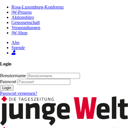
Zum
Rosa-Luxemburg-Konferenz
Inhalt
jW-Prozess
der
Aktionsbüro
Seite
Genossenschaft
Veranstaltungen
jW-Shop
Abo
Spende
Login
Benutzername
Passwort
Login
Passwort vergessen?