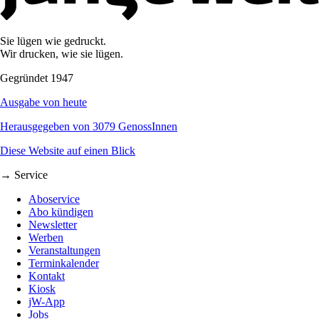
Sie lügen wie gedruckt.
Wir drucken, wie sie lügen.
Gegründet 1947
Ausgabe von heute
Herausgegeben von 3079 GenossInnen
Diese Website auf einen Blick
→ Service
Aboservice
Abo kündigen
Newsletter
Werben
Veranstaltungen
Terminkalender
Kontakt
Kiosk
jW-App
Jobs