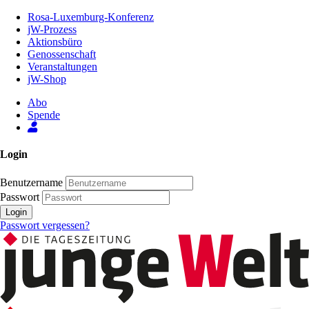
Zum
Rosa-Luxemburg-Konferenz
Inhalt
jW-Prozess
der
Aktionsbüro
Seite
Genossenschaft
Veranstaltungen
jW-Shop
Abo
Spende
Login
Benutzername
Passwort
Login
Passwort vergessen?