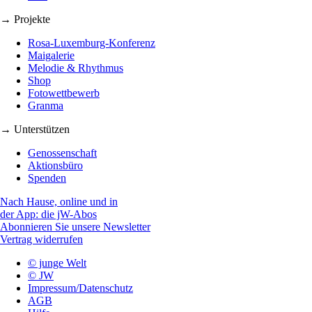
→ Projekte
Rosa-Luxemburg-Konferenz
Maigalerie
Melodie & Rhythmus
Shop
Fotowettbewerb
Granma
→ Unterstützen
Genossenschaft
Aktionsbüro
Spenden
Nach Hause, online und in
der App: die jW-Abos
Abonnieren Sie unsere Newsletter
Vertrag widerrufen
© junge Welt
© JW
Impressum/Datenschutz
AGB