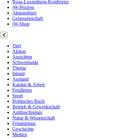
Rosa-Luxemburg-Konferenz
jW-Prozess
Aktionsbüro
Genossenschaft
jW-Shop
Titel
Aktion
Ansichten
Schwerpunkt
Thema
Inland
Ausland
Kapital & Arbeit
Feuilleton
Sport
Politisches Buch
Betrieb & Gewerkschaft
Antifaschismus
Natur & Wissenschaft
Feminismus
Geschichte
Medien