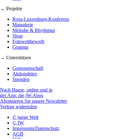
→ Projekte
Rosa-Luxemburg-Konferenz
Maigalerie
Melodie & Rhythmus
Shop
Fotowettbewerb
Granma
→ Unterstützen
Genossenschaft
Aktionsbüro
Spenden
Nach Hause, online und in
der App: die jW-Abos
Abonnieren Sie unsere Newsletter
Vertrag widerrufen
© junge Welt
© JW
Impressum/Datenschutz
AGB