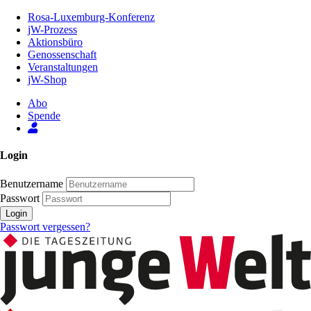
Zum
Rosa-Luxemburg-Konferenz
Inhalt
jW-Prozess
der
Aktionsbüro
Seite
Genossenschaft
Veranstaltungen
jW-Shop
Abo
Spende
Login
Benutzername
Passwort
Login
Passwort vergessen?