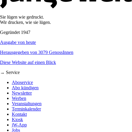
Sie lügen wie gedruckt.
Wir drucken, wie sie lügen.
Gegründet 1947
Ausgabe von heute
Herausgegeben von 3079 GenossInnen
Diese Website auf einen Blick
→ Service
Aboservice
Abo kündigen
Newsletter
Werben
Veranstaltungen
Terminkalender
Kontakt
Kiosk
jW-App
Jobs