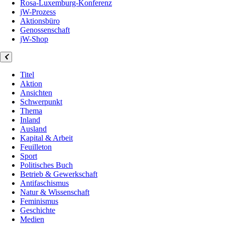
Rosa-Luxemburg-Konferenz
jW-Prozess
Aktionsbüro
Genossenschaft
jW-Shop
Titel
Aktion
Ansichten
Schwerpunkt
Thema
Inland
Ausland
Kapital & Arbeit
Feuilleton
Sport
Politisches Buch
Betrieb & Gewerkschaft
Antifaschismus
Natur & Wissenschaft
Feminismus
Geschichte
Medien