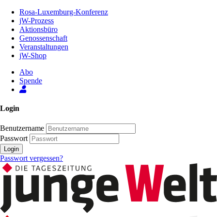
Zum
Rosa-Luxemburg-Konferenz
Inhalt
jW-Prozess
der
Aktionsbüro
Seite
Genossenschaft
Veranstaltungen
jW-Shop
Abo
Spende
Login
Benutzername
Passwort
Login
Passwort vergessen?