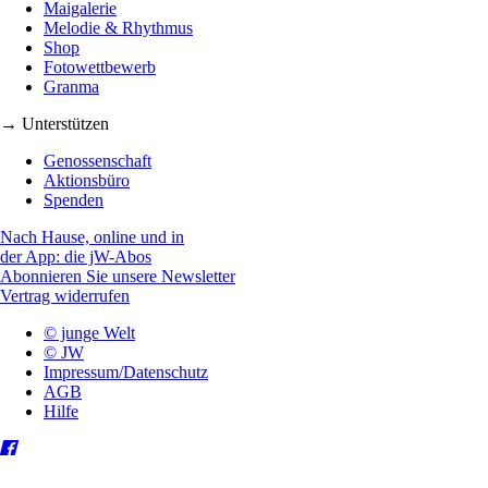
Maigalerie
Melodie & Rhythmus
Shop
Fotowettbewerb
Granma
→ Unterstützen
Genossenschaft
Aktionsbüro
Spenden
Nach Hause, online und in
der App: die jW-Abos
Abonnieren Sie unsere Newsletter
Vertrag widerrufen
© junge Welt
© JW
Impressum/Datenschutz
AGB
Hilfe