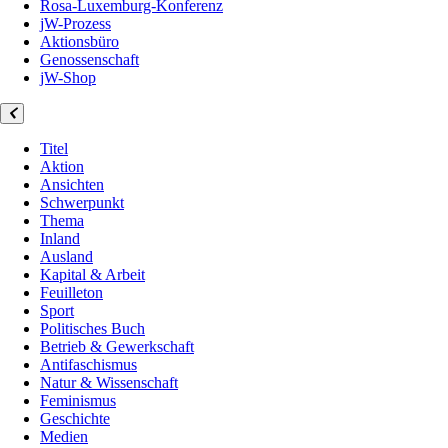
Rosa-Luxemburg-Konferenz
jW-Prozess
Aktionsbüro
Genossenschaft
jW-Shop
Titel
Aktion
Ansichten
Schwerpunkt
Thema
Inland
Ausland
Kapital & Arbeit
Feuilleton
Sport
Politisches Buch
Betrieb & Gewerkschaft
Antifaschismus
Natur & Wissenschaft
Feminismus
Geschichte
Medien