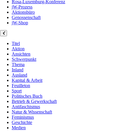
Rosa-Luxemburg-Konferenz
jW-Prozess
Aktionsbüro
Genossenschaft
jW-Shop
Titel
Aktion
Ansichten
Schwerpunkt
Thema
Inland
Ausland
Kapital & Arbeit
Feuilleton
Sport
Politisches Buch
Betrieb & Gewerkschaft
Antifaschismus
Natur & Wissenschaft
Feminismus
Geschichte
Medien