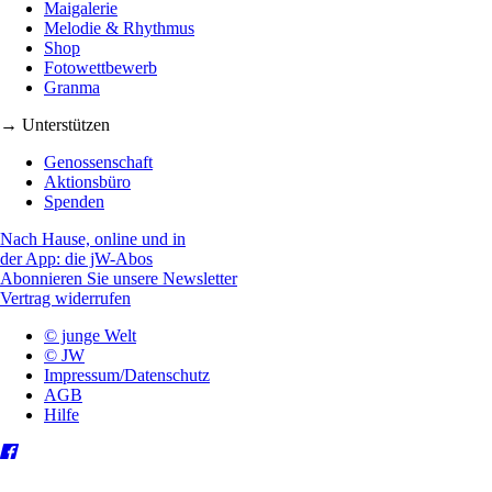
Maigalerie
Melodie & Rhythmus
Shop
Fotowettbewerb
Granma
→ Unterstützen
Genossenschaft
Aktionsbüro
Spenden
Nach Hause, online und in
der App: die jW-Abos
Abonnieren Sie unsere Newsletter
Vertrag widerrufen
© junge Welt
© JW
Impressum/Datenschutz
AGB
Hilfe