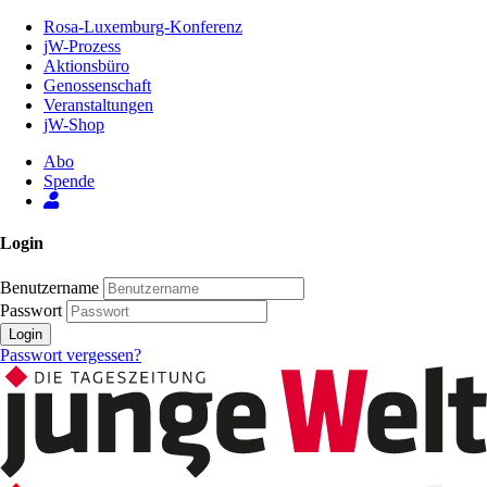
Zum
Rosa-Luxemburg-Konferenz
Inhalt
jW-Prozess
der
Aktionsbüro
Seite
Genossenschaft
Veranstaltungen
jW-Shop
Abo
Spende
Login
Benutzername
Passwort
Login
Passwort vergessen?