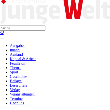
Ausgaben
Inland
Ausland
Kapital & Arbeit
Feuilleton
Thema
Sport
Geschichte
Beilage
Leserbriefe
Verlag
Veranstaltungen
Termine
Über uns