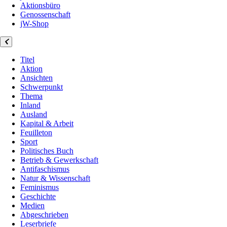
Aktionsbüro
Genossenschaft
jW-Shop
Titel
Aktion
Ansichten
Schwerpunkt
Thema
Inland
Ausland
Kapital & Arbeit
Feuilleton
Sport
Politisches Buch
Betrieb & Gewerkschaft
Antifaschismus
Natur & Wissenschaft
Feminismus
Geschichte
Medien
Abgeschrieben
Leserbriefe