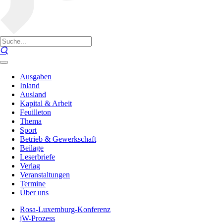
Ausgaben
Inland
Ausland
Kapital & Arbeit
Feuilleton
Thema
Sport
Betrieb & Gewerkschaft
Beilage
Leserbriefe
Verlag
Veranstaltungen
Termine
Über uns
Rosa-Luxemburg-Konferenz
jW-Prozess