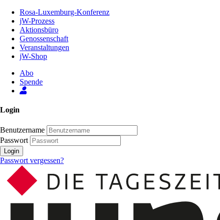
Zum
Rosa-Luxemburg-Konferenz
Inhalt
jW-Prozess
der
Aktionsbüro
Seite
Genossenschaft
Veranstaltungen
jW-Shop
Abo
Spende
Login
Benutzername
Passwort
Login
Passwort vergessen?