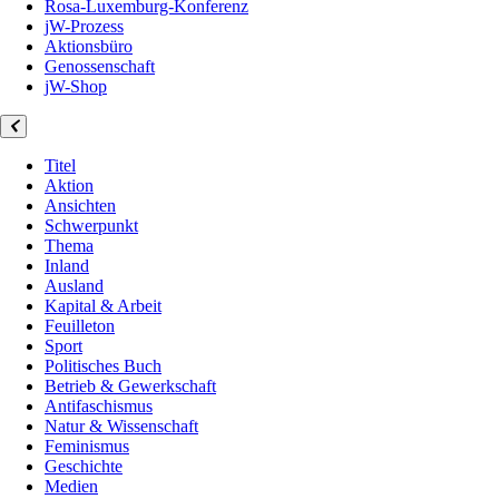
Rosa-Luxemburg-Konferenz
jW-Prozess
Aktionsbüro
Genossenschaft
jW-Shop
Titel
Aktion
Ansichten
Schwerpunkt
Thema
Inland
Ausland
Kapital & Arbeit
Feuilleton
Sport
Politisches Buch
Betrieb & Gewerkschaft
Antifaschismus
Natur & Wissenschaft
Feminismus
Geschichte
Medien