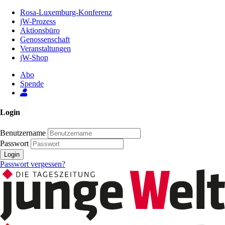
Zum
Rosa-Luxemburg-Konferenz
Inhalt
jW-Prozess
der
Aktionsbüro
Seite
Genossenschaft
Veranstaltungen
jW-Shop
Abo
Spende
Login
Benutzername
Passwort
Login
Passwort vergessen?