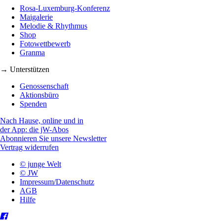
Rosa-Luxemburg-Konferenz
Maigalerie
Melodie & Rhythmus
Shop
Fotowettbewerb
Granma
→ Unterstützen
Genossenschaft
Aktionsbüro
Spenden
Nach Hause, online und in
der App: die jW-Abos
Abonnieren Sie unsere Newsletter
Vertrag widerrufen
© junge Welt
© JW
Impressum/Datenschutz
AGB
Hilfe