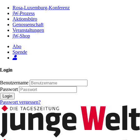
Zum
Rosa-Luxemburg-Konferenz
Inhalt
jW-Prozess
der
Aktionsbüro
Seite
Genossenschaft
Veranstaltungen
jW-Shop
Abo
Spende
Login
Benutzername
Passwort
Login
Passwort vergessen?