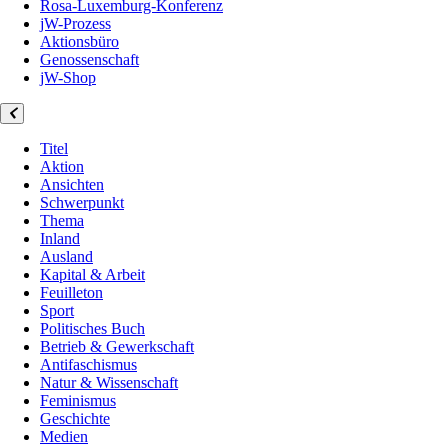
Rosa-Luxemburg-Konferenz
jW-Prozess
Aktionsbüro
Genossenschaft
jW-Shop
Titel
Aktion
Ansichten
Schwerpunkt
Thema
Inland
Ausland
Kapital & Arbeit
Feuilleton
Sport
Politisches Buch
Betrieb & Gewerkschaft
Antifaschismus
Natur & Wissenschaft
Feminismus
Geschichte
Medien