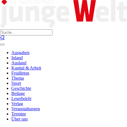
Ausgaben
Inland
Ausland
Kapital & Arbeit
Feuilleton
Thema
Sport
Geschichte
Beilage
Leserbriefe
Verlag
Veranstaltungen
Termine
Über uns