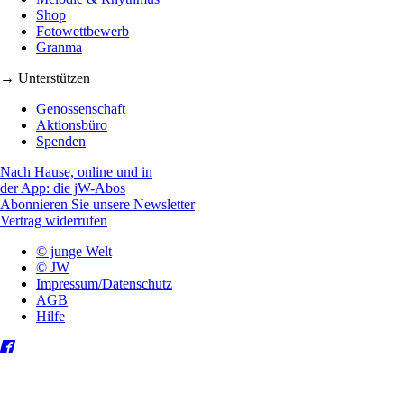
Shop
Fotowettbewerb
Granma
→ Unterstützen
Genossenschaft
Aktionsbüro
Spenden
Nach Hause, online und in
der App: die jW-Abos
Abonnieren Sie unsere Newsletter
Vertrag widerrufen
© junge Welt
© JW
Impressum/Datenschutz
AGB
Hilfe