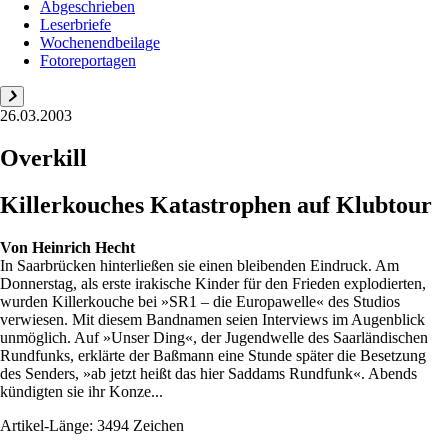
Abgeschrieben
Leserbriefe
Wochenendbeilage
Fotoreportagen
26.03.2003
Overkill
Killerkouches Katastrophen auf Klubtour
Von
Heinrich Hecht
In Saarbrücken hinterließen sie einen bleibenden Eindruck. Am
Donnerstag, als erste irakische Kinder für den Frieden explodierten,
wurden Killerkouche bei »SR1 – die Europawelle« des Studios
verwiesen. Mit diesem Bandnamen seien Interviews im Augenblick
unmöglich. Auf »Unser Ding«, der Jugendwelle des Saarländischen
Rundfunks, erklärte der Baßmann eine Stunde später die Besetzung
des Senders, »ab jetzt heißt das hier Saddams Rundfunk«. Abends
kündigten sie ihr Konze...
Artikel-Länge: 3494 Zeichen