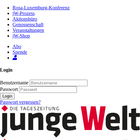
Zum
Rosa-Luxemburg-Konferenz
Inhalt
jW-Prozess
der
Aktionsbüro
Seite
Genossenschaft
Veranstaltungen
jW-Shop
Abo
Spende
Login
Benutzername
Passwort
Login
Passwort vergessen?