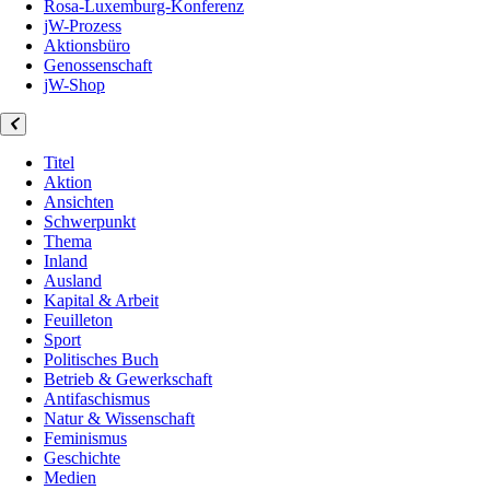
Rosa-Luxemburg-Konferenz
jW-Prozess
Aktionsbüro
Genossenschaft
jW-Shop
Titel
Aktion
Ansichten
Schwerpunkt
Thema
Inland
Ausland
Kapital & Arbeit
Feuilleton
Sport
Politisches Buch
Betrieb & Gewerkschaft
Antifaschismus
Natur & Wissenschaft
Feminismus
Geschichte
Medien