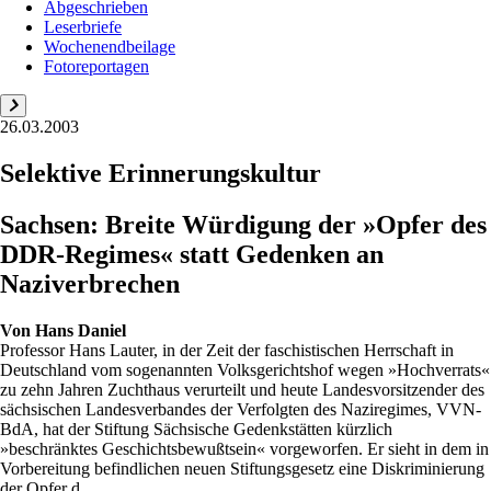
Abgeschrieben
Leserbriefe
Wochenendbeilage
Fotoreportagen
26.03.2003
Selektive Erinnerungskultur
Sachsen: Breite Würdigung der »Opfer des
DDR-Regimes« statt Gedenken an
Naziverbrechen
Von
Hans Daniel
Professor Hans Lauter, in der Zeit der faschistischen Herrschaft in
Deutschland vom sogenannten Volksgerichtshof wegen »Hochverrats«
zu zehn Jahren Zuchthaus verurteilt und heute Landesvorsitzender des
sächsischen Landesverbandes der Verfolgten des Naziregimes, VVN-
BdA, hat der Stiftung Sächsische Gedenkstätten kürzlich
»beschränktes Geschichtsbewußtsein« vorgeworfen. Er sieht in dem in
Vorbereitung befindlichen neuen Stiftungsgesetz eine Diskriminierung
der Opfer d...