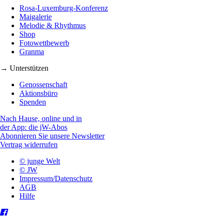
Rosa-Luxemburg-Konferenz
Maigalerie
Melodie & Rhythmus
Shop
Fotowettbewerb
Granma
→ Unterstützen
Genossenschaft
Aktionsbüro
Spenden
Nach Hause, online und in
der App: die jW-Abos
Abonnieren Sie unsere Newsletter
Vertrag widerrufen
© junge Welt
© JW
Impressum/Datenschutz
AGB
Hilfe