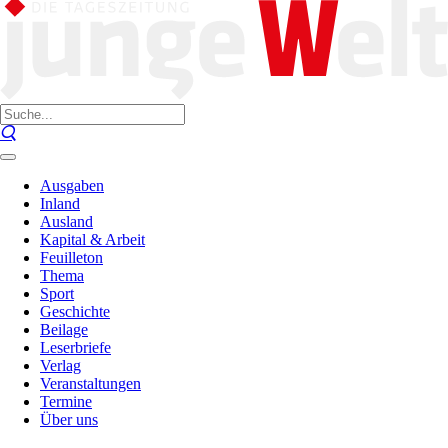
Ausgaben
Inland
Ausland
Kapital & Arbeit
Feuilleton
Thema
Sport
Geschichte
Beilage
Leserbriefe
Verlag
Veranstaltungen
Termine
Über uns