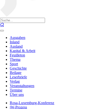
Ausgaben
Inland
Ausland
Kapital & Arbeit
Feuilleton
Thema
Sport
Geschichte
Beilage
Leserbriefe
Verlag
Veranstaltungen
Termine
Über uns
Rosa-Luxemburg-Konferenz
jW-Prozess