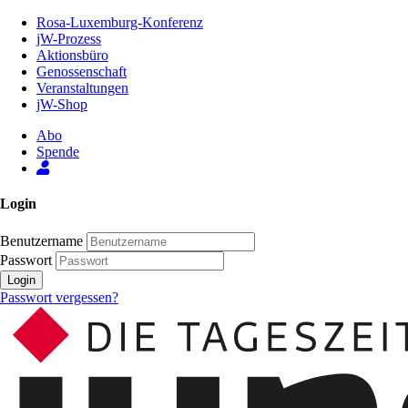
Zum
Rosa-Luxemburg-Konferenz
Inhalt
jW-Prozess
der
Aktionsbüro
Seite
Genossenschaft
Veranstaltungen
jW-Shop
Abo
Spende
Login
Benutzername
Passwort
Login
Passwort vergessen?