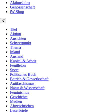
Aktionsbüro
Genossenschaft
jW-Shop
Titel
Aktion
Ansichten
Schwerpunkt
Thema
Inland
Ausland
Kapital & Arbeit
Feuilleton
Sport
Politisches Buch
Betrieb & Gewerkschaft
Antifaschismus
Natur & Wissenschaft
Feminismus
Geschichte
Medien
Abgeschrieben
Leserbriefe