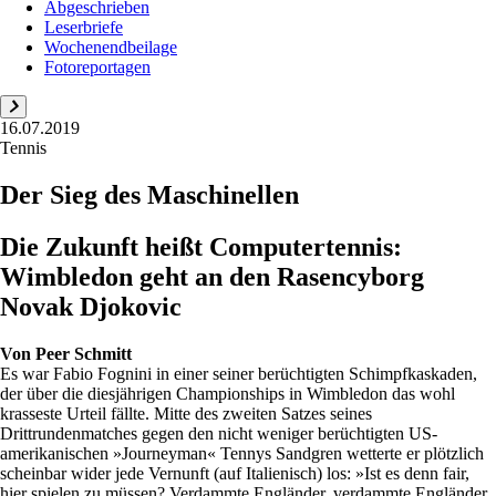
Abgeschrieben
Leserbriefe
Wochenendbeilage
Fotoreportagen
16.07.2019
Tennis
Der Sieg des Maschinellen
Die Zukunft heißt Computertennis:
Wimbledon geht an den Rasencyborg
Novak Djokovic
Von
Peer Schmitt
Es war Fabio Fognini in einer seiner berüchtigten Schimpfkaskaden,
der über die diesjährigen Championships in Wimbledon das wohl
krasseste Urteil fällte. Mitte des zweiten Satzes seines
Drittrundenmatches gegen den nicht weniger berüchtigten US-
amerikanischen »Journeyman« Tennys Sandgren wetterte er plötzlich
scheinbar wider jede Vernunft (auf Italienisch) los: »Ist es denn fair,
hier spielen zu müssen? Verdammte Engländer, verdammte Engländer.