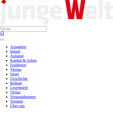
Ausgaben
Inland
Ausland
Kapital & Arbeit
Feuilleton
Thema
Sport
Geschichte
Beilage
Leserbriefe
Verlag
Veranstaltungen
Termine
Über uns