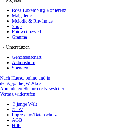
→ Projekte
Rosa-Luxemburg-Konferenz
Maigalerie
Melodie & Rhythmus
Shop
Fotowettbewerb
Granma
→ Unterstützen
Genossenschaft
Aktionsbüro
Spenden
Nach Hause, online und in
der App: die jW-Abos
Abonnieren Sie unsere Newsletter
Vertrag widerrufen
© junge Welt
© JW
Impressum/Datenschutz
AGB
Hilfe