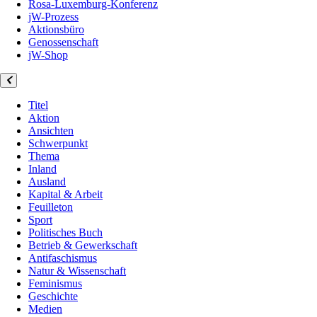
Rosa-Luxemburg-Konferenz
jW-Prozess
Aktionsbüro
Genossenschaft
jW-Shop
Titel
Aktion
Ansichten
Schwerpunkt
Thema
Inland
Ausland
Kapital & Arbeit
Feuilleton
Sport
Politisches Buch
Betrieb & Gewerkschaft
Antifaschismus
Natur & Wissenschaft
Feminismus
Geschichte
Medien