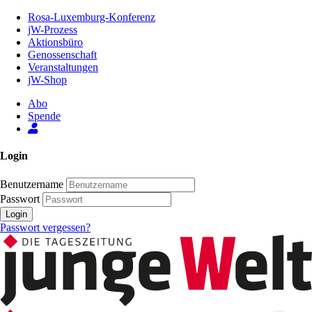
Zum
Rosa-Luxemburg-Konferenz
Inhalt
jW-Prozess
der
Aktionsbüro
Seite
Genossenschaft
Veranstaltungen
jW-Shop
Abo
Spende
Login
Benutzername
Passwort
Login
Passwort vergessen?