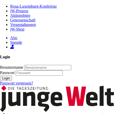
Zum
Rosa-Luxemburg-Konferenz
Inhalt
jW-Prozess
der
Aktionsbüro
Seite
Genossenschaft
Veranstaltungen
jW-Shop
Abo
Spende
Login
Benutzername
Passwort
Login
Passwort vergessen?