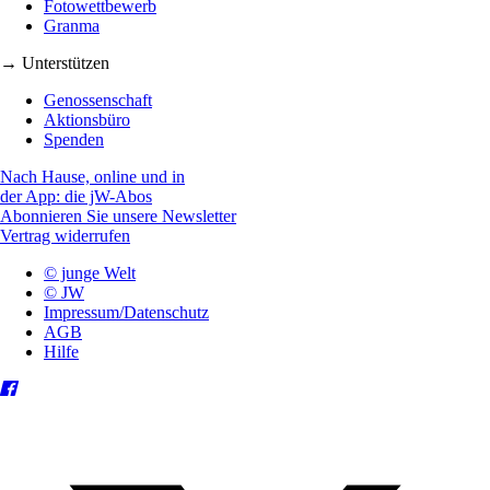
Fotowettbewerb
Granma
→ Unterstützen
Genossenschaft
Aktionsbüro
Spenden
Nach Hause, online und in
der App: die jW-Abos
Abonnieren Sie unsere Newsletter
Vertrag widerrufen
© junge Welt
© JW
Impressum/Datenschutz
AGB
Hilfe