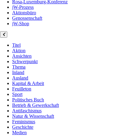
Rosa-Luxemburg-Konferenz
jW-Prozess
Aktionsbüro
Genossenschaft
jW-Shop
Titel
Aktion
Ansichten
Schwerpunkt
Thema
Inland
Ausland
Kapital & Arbeit
Feuilleton
Sport
Politisches Buch
Betrieb & Gewerkschaft
Antifaschismus
Natur & Wissenschaft
Feminismus
Geschichte
Medien