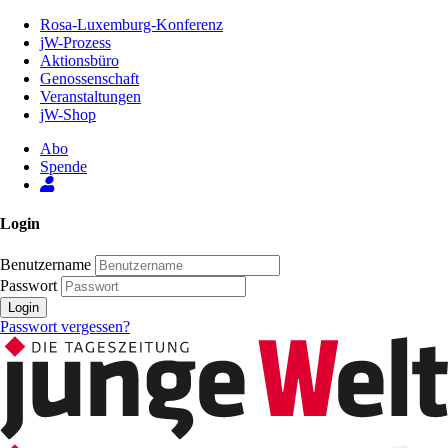
Zum
Rosa-Luxemburg-Konferenz
Inhalt
jW-Prozess
der
Aktionsbüro
Seite
Genossenschaft
Veranstaltungen
jW-Shop
Abo
Spende
Login
Benutzername
Passwort
Login
Passwort vergessen?