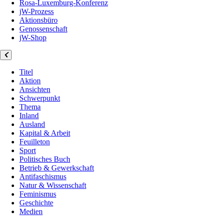
Rosa-Luxemburg-Konferenz
jW-Prozess
Aktionsbüro
Genossenschaft
jW-Shop
Titel
Aktion
Ansichten
Schwerpunkt
Thema
Inland
Ausland
Kapital & Arbeit
Feuilleton
Sport
Politisches Buch
Betrieb & Gewerkschaft
Antifaschismus
Natur & Wissenschaft
Feminismus
Geschichte
Medien