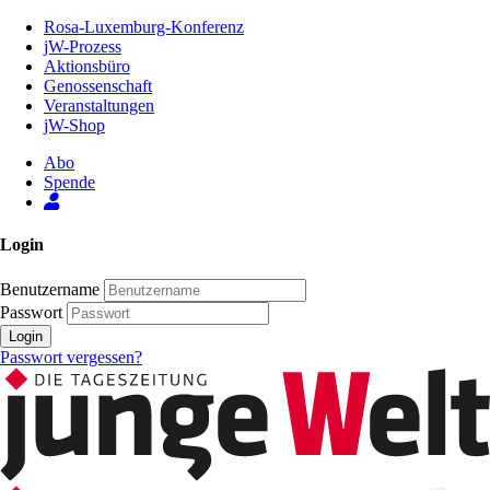
Zum
Rosa-Luxemburg-Konferenz
Inhalt
jW-Prozess
der
Aktionsbüro
Seite
Genossenschaft
Veranstaltungen
jW-Shop
Abo
Spende
Login
Benutzername
Passwort
Login
Passwort vergessen?