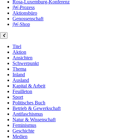
Rosa-Luxemburg-Konferenz
jW-Prozess
Aktionsbüro
Genossenschaft
jW-Shop
Titel
Aktion
Ansichten
Schwerpunkt
Thema
Inland
Ausland
Kapital & Arbeit
Feuilleton
Sport
Politisches Buch
Betrieb & Gewerkschaft
Antifaschismus
Natur & Wissenschaft
Feminismus
Geschichte
Medien