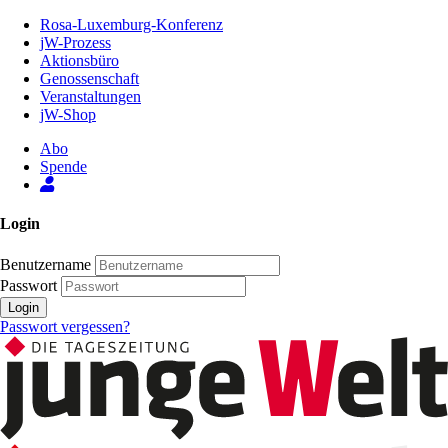
Zum
Rosa-Luxemburg-Konferenz
Inhalt
jW-Prozess
der
Aktionsbüro
Seite
Genossenschaft
Veranstaltungen
jW-Shop
Abo
Spende
Login
Benutzername
Passwort
Login
Passwort vergessen?