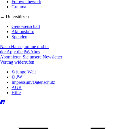
Fotowettbewerb
Granma
→ Unterstützen
Genossenschaft
Aktionsbüro
Spenden
Nach Hause, online und in
der App: die jW-Abos
Abonnieren Sie unsere Newsletter
Vertrag widerrufen
© junge Welt
© JW
Impressum/Datenschutz
AGB
Hilfe