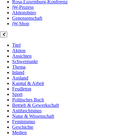
Rosa-Luxemburg-Konferenz
jW-Prozess
Aktionsbüro
Genossenschaft
jW-Shop
Titel
Aktion
Ansichten
Schwerpunkt
Thema
Inland
Ausland
Kapital & Arbeit
Feuilleton
Sport
Politisches Buch
Betrieb & Gewerkschaft
Antifaschismus
Natur & Wissenschaft
Feminismus
Geschichte
Medien