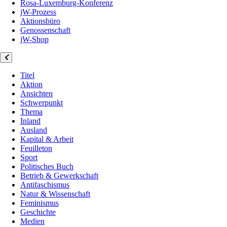
Rosa-Luxemburg-Konferenz
jW-Prozess
Aktionsbüro
Genossenschaft
jW-Shop
Titel
Aktion
Ansichten
Schwerpunkt
Thema
Inland
Ausland
Kapital & Arbeit
Feuilleton
Sport
Politisches Buch
Betrieb & Gewerkschaft
Antifaschismus
Natur & Wissenschaft
Feminismus
Geschichte
Medien