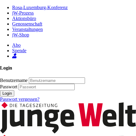
Zum
Rosa-Luxemburg-Konferenz
Inhalt
jW-Prozess
der
Aktionsbüro
Seite
Genossenschaft
Veranstaltungen
jW-Shop
Abo
Spende
Login
Benutzername
Passwort
Login
Passwort vergessen?