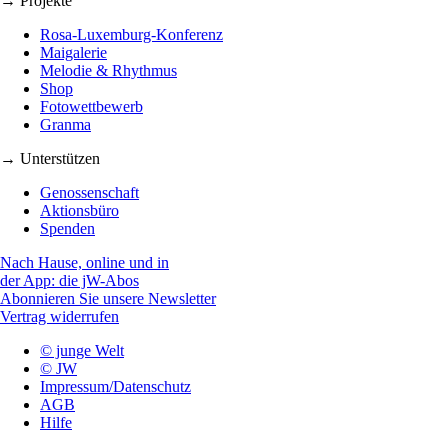
→ Projekte
Rosa-Luxemburg-Konferenz
Maigalerie
Melodie & Rhythmus
Shop
Fotowettbewerb
Granma
→ Unterstützen
Genossenschaft
Aktionsbüro
Spenden
Nach Hause, online und in
der App: die jW-Abos
Abonnieren Sie unsere Newsletter
Vertrag widerrufen
© junge Welt
© JW
Impressum/Datenschutz
AGB
Hilfe