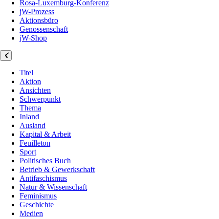
Rosa-Luxemburg-Konferenz
jW-Prozess
Aktionsbüro
Genossenschaft
jW-Shop
Titel
Aktion
Ansichten
Schwerpunkt
Thema
Inland
Ausland
Kapital & Arbeit
Feuilleton
Sport
Politisches Buch
Betrieb & Gewerkschaft
Antifaschismus
Natur & Wissenschaft
Feminismus
Geschichte
Medien