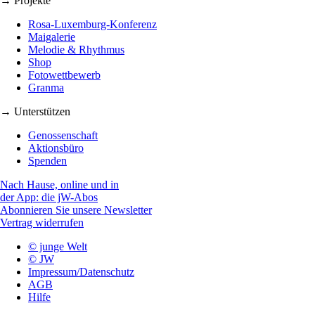
→ Projekte
Rosa-Luxemburg-Konferenz
Maigalerie
Melodie & Rhythmus
Shop
Fotowettbewerb
Granma
→ Unterstützen
Genossenschaft
Aktionsbüro
Spenden
Nach Hause, online und in
der App: die jW-Abos
Abonnieren Sie unsere Newsletter
Vertrag widerrufen
© junge Welt
© JW
Impressum/Datenschutz
AGB
Hilfe