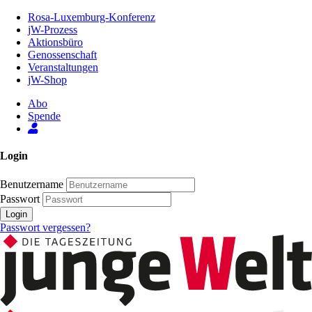
Zum
Rosa-Luxemburg-Konferenz
Inhalt
jW-Prozess
der
Aktionsbüro
Seite
Genossenschaft
Veranstaltungen
jW-Shop
Abo
Spende
Login
Benutzername
Passwort
Login
Passwort vergessen?