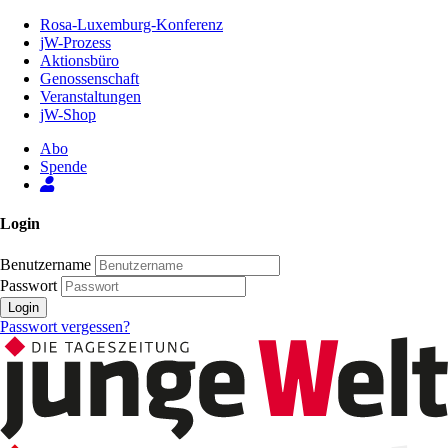
Zum
Rosa-Luxemburg-Konferenz
Inhalt
jW-Prozess
der
Aktionsbüro
Seite
Genossenschaft
Veranstaltungen
jW-Shop
Abo
Spende
Login
Benutzername
Passwort
Login
Passwort vergessen?