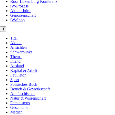
Rosa-Luxemburg-Konferenz
jW-Prozess
Aktionsbüro
Genossenschaft
jW-Shop
Titel
Aktion
Ansichten
Schwerpunkt
Thema
Inland
Ausland
Kapital & Arbeit
Feuilleton
Sport
Politisches Buch
Betrieb & Gewerkschaft
Antifaschismus
Natur & Wissenschaft
Feminismus
Geschichte
Medien