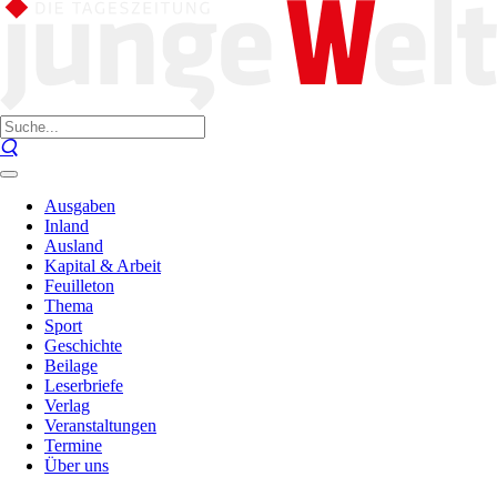
Ausgaben
Inland
Ausland
Kapital & Arbeit
Feuilleton
Thema
Sport
Geschichte
Beilage
Leserbriefe
Verlag
Veranstaltungen
Termine
Über uns