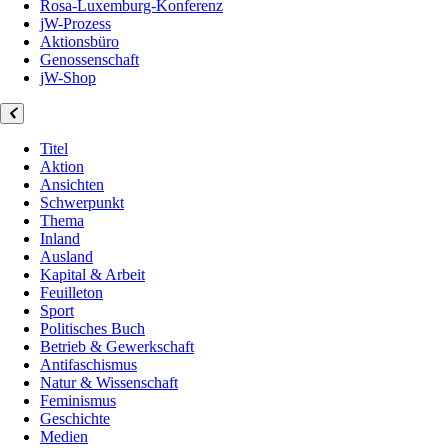
Rosa-Luxemburg-Konferenz
jW-Prozess
Aktionsbüro
Genossenschaft
jW-Shop
Titel
Aktion
Ansichten
Schwerpunkt
Thema
Inland
Ausland
Kapital & Arbeit
Feuilleton
Sport
Politisches Buch
Betrieb & Gewerkschaft
Antifaschismus
Natur & Wissenschaft
Feminismus
Geschichte
Medien