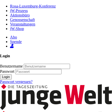
Zum
Rosa-Luxemburg-Konferenz
Inhalt
jW-Prozess
der
Aktionsbüro
Seite
Genossenschaft
Veranstaltungen
jW-Shop
Abo
Spende
Login
Benutzername
Passwort
Login
Passwort vergessen?