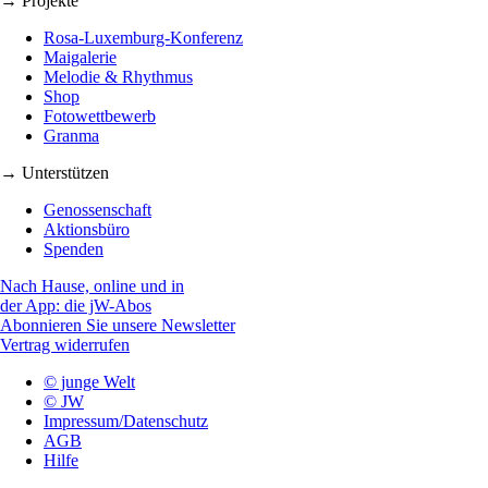
→ Projekte
Rosa-Luxemburg-Konferenz
Maigalerie
Melodie & Rhythmus
Shop
Fotowettbewerb
Granma
→ Unterstützen
Genossenschaft
Aktionsbüro
Spenden
Nach Hause, online und in
der App: die jW-Abos
Abonnieren Sie unsere Newsletter
Vertrag widerrufen
© junge Welt
© JW
Impressum/Datenschutz
AGB
Hilfe