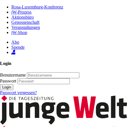
Zum
Rosa-Luxemburg-Konferenz
Inhalt
jW-Prozess
der
Aktionsbüro
Seite
Genossenschaft
Veranstaltungen
jW-Shop
Abo
Spende
Login
Benutzername
Passwort
Login
Passwort vergessen?