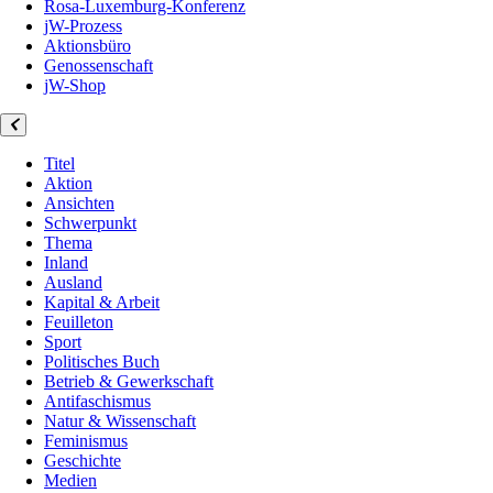
Rosa-Luxemburg-Konferenz
jW-Prozess
Aktionsbüro
Genossenschaft
jW-Shop
Titel
Aktion
Ansichten
Schwerpunkt
Thema
Inland
Ausland
Kapital & Arbeit
Feuilleton
Sport
Politisches Buch
Betrieb & Gewerkschaft
Antifaschismus
Natur & Wissenschaft
Feminismus
Geschichte
Medien