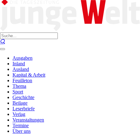
Ausgaben
Inland
Ausland
Kapital & Arbeit
Feuilleton
Thema
Sport
Geschichte
Beilage
Leserbriefe
Verlag
Veranstaltungen
Termine
Über uns