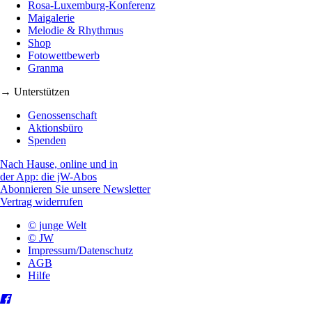
Rosa-Luxemburg-Konferenz
Maigalerie
Melodie & Rhythmus
Shop
Fotowettbewerb
Granma
→ Unterstützen
Genossenschaft
Aktionsbüro
Spenden
Nach Hause, online und in
der App: die jW-Abos
Abonnieren Sie unsere Newsletter
Vertrag widerrufen
© junge Welt
© JW
Impressum/Datenschutz
AGB
Hilfe