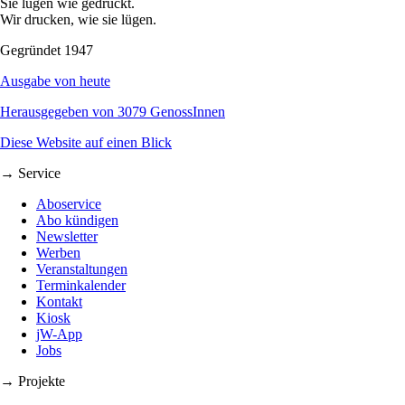
Sie lügen wie gedruckt.
Wir drucken, wie sie lügen.
Gegründet 1947
Ausgabe von heute
Herausgegeben von 3079 GenossInnen
Diese Website auf einen Blick
→ Service
Aboservice
Abo kündigen
Newsletter
Werben
Veranstaltungen
Terminkalender
Kontakt
Kiosk
jW-App
Jobs
→ Projekte