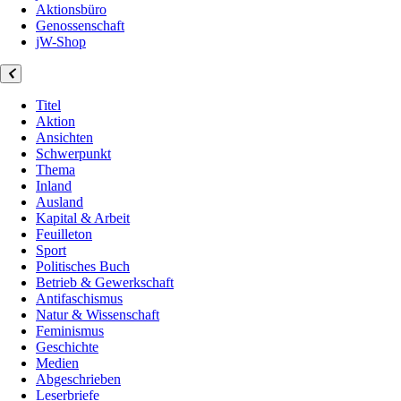
Aktionsbüro
Genossenschaft
jW-Shop
Titel
Aktion
Ansichten
Schwerpunkt
Thema
Inland
Ausland
Kapital & Arbeit
Feuilleton
Sport
Politisches Buch
Betrieb & Gewerkschaft
Antifaschismus
Natur & Wissenschaft
Feminismus
Geschichte
Medien
Abgeschrieben
Leserbriefe