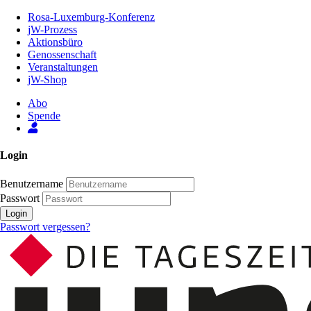
Zum
Rosa-Luxemburg-Konferenz
Inhalt
jW-Prozess
der
Aktionsbüro
Seite
Genossenschaft
Veranstaltungen
jW-Shop
Abo
Spende
Login
Benutzername
Passwort
Login
Passwort vergessen?