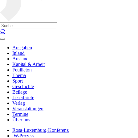
Ausgaben
Inland
Ausland
Kapital & Arbeit
Feuilleton
Thema
Sport
Geschichte
Beilage
Leserbriefe
Verlag
Veranstaltungen
Termine
Über uns
Rosa-Luxemburg-Konferenz
jW-Prozess