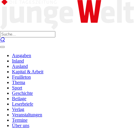
Ausgaben
Inland
Ausland
Kapital & Arbeit
Feuilleton
Thema
Sport
Geschichte
Beilage
Leserbriefe
Verlag
Veranstaltungen
Termine
Über uns