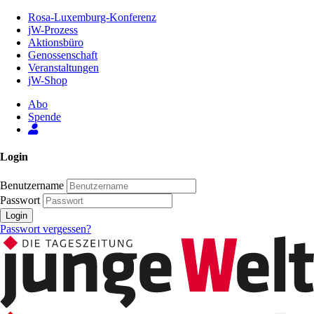
Zum
Rosa-Luxemburg-Konferenz
Inhalt
jW-Prozess
der
Aktionsbüro
Seite
Genossenschaft
Veranstaltungen
jW-Shop
Abo
Spende
Login
Benutzername
Passwort
Login
Passwort vergessen?