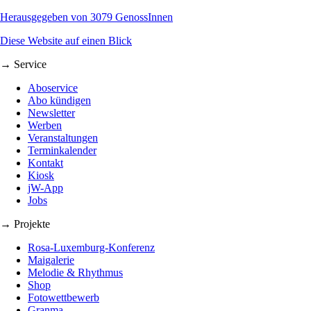
Herausgegeben von 3079 GenossInnen
Diese Website auf einen Blick
→ Service
Aboservice
Abo kündigen
Newsletter
Werben
Veranstaltungen
Terminkalender
Kontakt
Kiosk
jW-App
Jobs
→ Projekte
Rosa-Luxemburg-Konferenz
Maigalerie
Melodie & Rhythmus
Shop
Fotowettbewerb
Granma