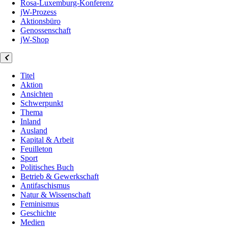
Rosa-Luxemburg-Konferenz
jW-Prozess
Aktionsbüro
Genossenschaft
jW-Shop
Titel
Aktion
Ansichten
Schwerpunkt
Thema
Inland
Ausland
Kapital & Arbeit
Feuilleton
Sport
Politisches Buch
Betrieb & Gewerkschaft
Antifaschismus
Natur & Wissenschaft
Feminismus
Geschichte
Medien