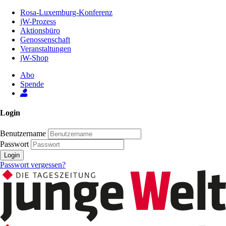
Zum
Rosa-Luxemburg-Konferenz
Inhalt
jW-Prozess
der
Aktionsbüro
Seite
Genossenschaft
Veranstaltungen
jW-Shop
Abo
Spende
Login
Benutzername
Passwort
Login
Passwort vergessen?