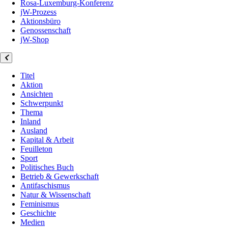
Rosa-Luxemburg-Konferenz
jW-Prozess
Aktionsbüro
Genossenschaft
jW-Shop
Titel
Aktion
Ansichten
Schwerpunkt
Thema
Inland
Ausland
Kapital & Arbeit
Feuilleton
Sport
Politisches Buch
Betrieb & Gewerkschaft
Antifaschismus
Natur & Wissenschaft
Feminismus
Geschichte
Medien