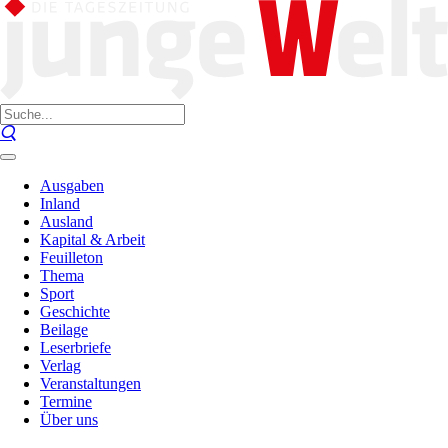
Ausgaben
Inland
Ausland
Kapital & Arbeit
Feuilleton
Thema
Sport
Geschichte
Beilage
Leserbriefe
Verlag
Veranstaltungen
Termine
Über uns