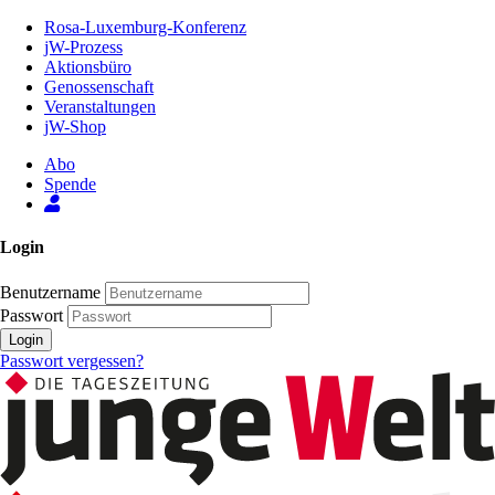
Zum
Rosa-Luxemburg-Konferenz
Inhalt
jW-Prozess
der
Aktionsbüro
Seite
Genossenschaft
Veranstaltungen
jW-Shop
Abo
Spende
Login
Benutzername
Passwort
Login
Passwort vergessen?