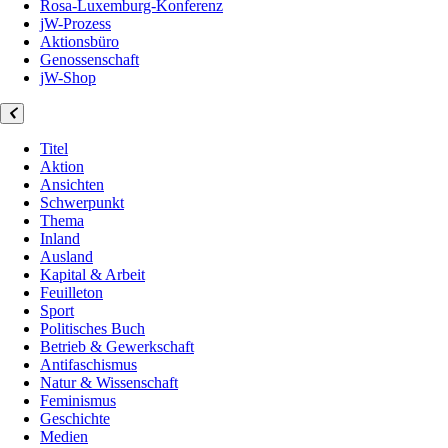
Rosa-Luxemburg-Konferenz
jW-Prozess
Aktionsbüro
Genossenschaft
jW-Shop
Titel
Aktion
Ansichten
Schwerpunkt
Thema
Inland
Ausland
Kapital & Arbeit
Feuilleton
Sport
Politisches Buch
Betrieb & Gewerkschaft
Antifaschismus
Natur & Wissenschaft
Feminismus
Geschichte
Medien