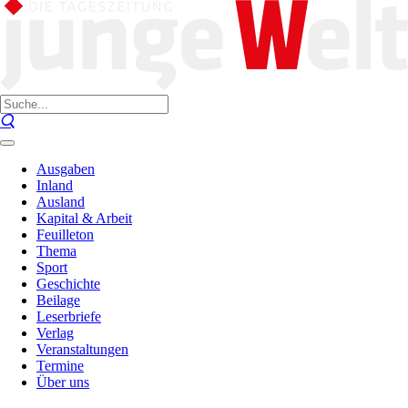
Ausgaben
Inland
Ausland
Kapital & Arbeit
Feuilleton
Thema
Sport
Geschichte
Beilage
Leserbriefe
Verlag
Veranstaltungen
Termine
Über uns