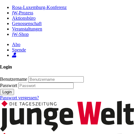
Zum
Rosa-Luxemburg-Konferenz
Inhalt
jW-Prozess
der
Aktionsbüro
Seite
Genossenschaft
Veranstaltungen
jW-Shop
Abo
Spende
Login
Benutzername
Passwort
Login
Passwort vergessen?