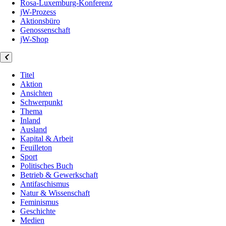
Rosa-Luxemburg-Konferenz
jW-Prozess
Aktionsbüro
Genossenschaft
jW-Shop
Titel
Aktion
Ansichten
Schwerpunkt
Thema
Inland
Ausland
Kapital & Arbeit
Feuilleton
Sport
Politisches Buch
Betrieb & Gewerkschaft
Antifaschismus
Natur & Wissenschaft
Feminismus
Geschichte
Medien