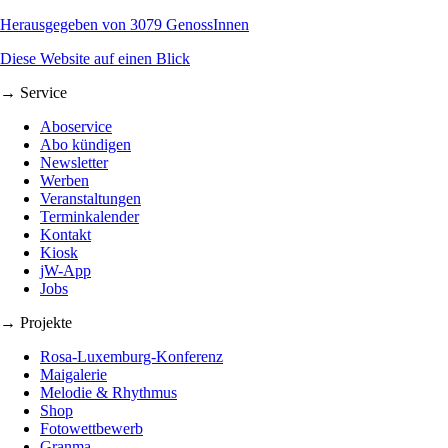
Herausgegeben von 3079 GenossInnen
Diese Website auf einen Blick
→ Service
Aboservice
Abo kündigen
Newsletter
Werben
Veranstaltungen
Terminkalender
Kontakt
Kiosk
jW-App
Jobs
→ Projekte
Rosa-Luxemburg-Konferenz
Maigalerie
Melodie & Rhythmus
Shop
Fotowettbewerb
Granma