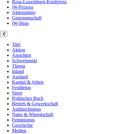
Rosa-Luxemburg-Konferenz
jW-Prozess
Aktionsbüro
Genossenschaft
jW-Shop
Titel
Aktion
Ansichten
Schwerpunkt
Thema
Inland
Ausland
Kapital & Arbeit
Feuilleton
Sport
Politisches Buch
Betrieb & Gewerkschaft
Antifaschismus
Natur & Wissenschaft
Feminismus
Geschichte
Medien