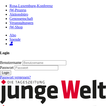
Zum
Rosa-Luxemburg-Konferenz
Inhalt
jW-Prozess
der
Aktionsbüro
Seite
Genossenschaft
Veranstaltungen
jW-Shop
Abo
Spende
Login
Benutzername
Passwort
Login
Passwort vergessen?