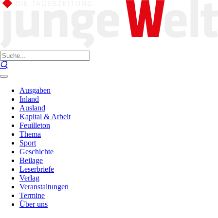
Ausgaben
Inland
Ausland
Kapital & Arbeit
Feuilleton
Thema
Sport
Geschichte
Beilage
Leserbriefe
Verlag
Veranstaltungen
Termine
Über uns