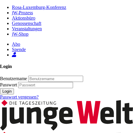
Zum
Rosa-Luxemburg-Konferenz
Inhalt
jW-Prozess
der
Aktionsbüro
Seite
Genossenschaft
Veranstaltungen
jW-Shop
Abo
Spende
Login
Benutzername
Passwort
Login
Passwort vergessen?