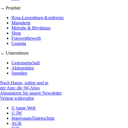
→ Projekte
Rosa-Luxemburg-Konferenz
Maigalerie
Melodie & Rhythmus
Shop
Fotowettbewerb
Granma
→ Unterstützen
Genossenschaft
Aktionsbüro
Spenden
Nach Hause, online und in
der App: die jW-Abos
Abonnieren Sie unsere Newsletter
Vertrag widerrufen
© junge Welt
© JW
Impressum/Datenschutz
AGB