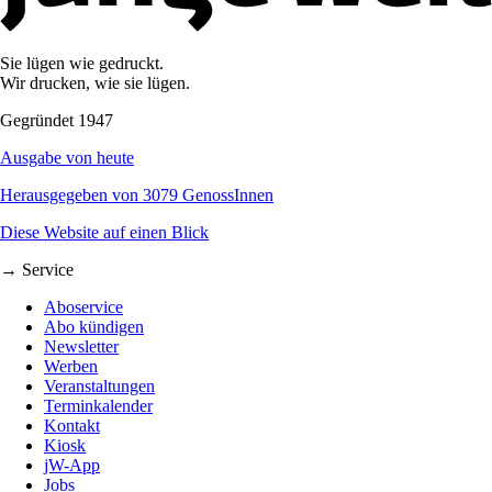
Sie lügen wie gedruckt.
Wir drucken, wie sie lügen.
Gegründet 1947
Ausgabe von heute
Herausgegeben von 3079 GenossInnen
Diese Website auf einen Blick
→ Service
Aboservice
Abo kündigen
Newsletter
Werben
Veranstaltungen
Terminkalender
Kontakt
Kiosk
jW-App
Jobs