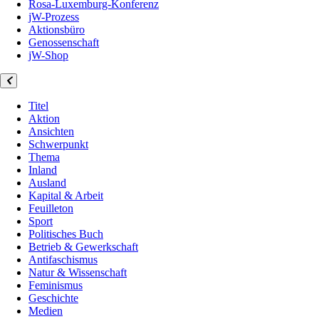
Rosa-Luxemburg-Konferenz
jW-Prozess
Aktionsbüro
Genossenschaft
jW-Shop
Titel
Aktion
Ansichten
Schwerpunkt
Thema
Inland
Ausland
Kapital & Arbeit
Feuilleton
Sport
Politisches Buch
Betrieb & Gewerkschaft
Antifaschismus
Natur & Wissenschaft
Feminismus
Geschichte
Medien