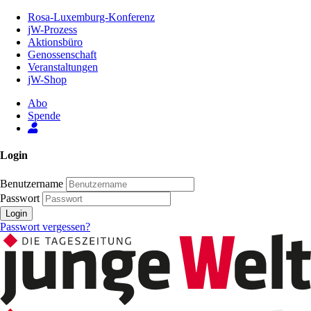
Zum
Rosa-Luxemburg-Konferenz
Inhalt
jW-Prozess
der
Aktionsbüro
Seite
Genossenschaft
Veranstaltungen
jW-Shop
Abo
Spende
Login
Benutzername
Passwort
Login
Passwort vergessen?