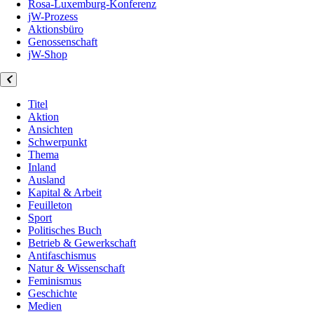
Rosa-Luxemburg-Konferenz
jW-Prozess
Aktionsbüro
Genossenschaft
jW-Shop
Titel
Aktion
Ansichten
Schwerpunkt
Thema
Inland
Ausland
Kapital & Arbeit
Feuilleton
Sport
Politisches Buch
Betrieb & Gewerkschaft
Antifaschismus
Natur & Wissenschaft
Feminismus
Geschichte
Medien