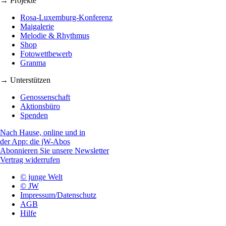
→ Projekte
Rosa-Luxemburg-Konferenz
Maigalerie
Melodie & Rhythmus
Shop
Fotowettbewerb
Granma
→ Unterstützen
Genossenschaft
Aktionsbüro
Spenden
Nach Hause, online und in
der App: die jW-Abos
Abonnieren Sie unsere Newsletter
Vertrag widerrufen
© junge Welt
© JW
Impressum/Datenschutz
AGB
Hilfe