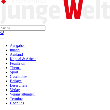
Ausgaben
Inland
Ausland
Kapital & Arbeit
Feuilleton
Thema
Sport
Geschichte
Beilage
Leserbriefe
Verlag
Veranstaltungen
Termine
Über uns