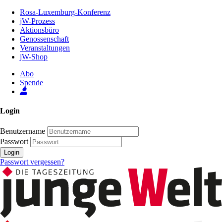
Zum
Rosa-Luxemburg-Konferenz
Inhalt
jW-Prozess
der
Aktionsbüro
Seite
Genossenschaft
Veranstaltungen
jW-Shop
Abo
Spende
Login
Benutzername
Passwort
Login
Passwort vergessen?