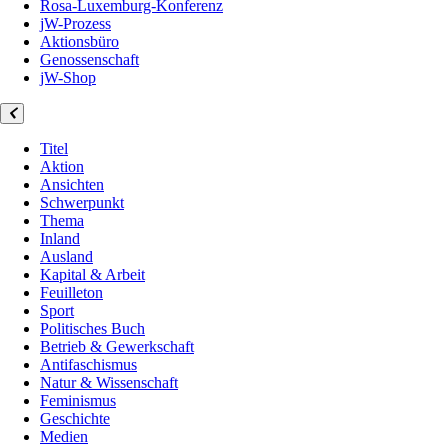
Rosa-Luxemburg-Konferenz
jW-Prozess
Aktionsbüro
Genossenschaft
jW-Shop
Titel
Aktion
Ansichten
Schwerpunkt
Thema
Inland
Ausland
Kapital & Arbeit
Feuilleton
Sport
Politisches Buch
Betrieb & Gewerkschaft
Antifaschismus
Natur & Wissenschaft
Feminismus
Geschichte
Medien